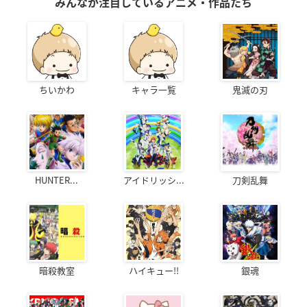
みんなが注目しているアニメ・作品たち
ちいかわ
キャラ一覧
鬼滅の刃
HUNTER...
アイドリッシ...
刀剣乱舞
暗殺教室
ハイキュー!!
銀魂