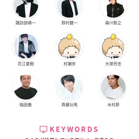
諏訪部順一
鈴村健一
森川智之
花江夏樹
村瀬歩
大塚芳忠
稲田徹
斉藤壮馬
木村昴
KEYWORDS