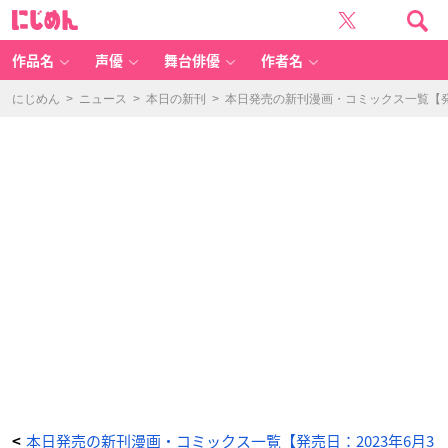
オ
に
ー
じ
イ!
め
と
ん
ん
ぼ
作品名
声優
舞台俳優
作者名
4
5
巻
-
にじめん
>
ニュース
>
本日の新刊
>
本日発売の新刊漫画・コミックス一覧【発売
ア
ニ
メ
情
報
サ
イ
ト
に
じ
め
ん
本日発売の新刊漫画・コミックス一覧【発売日：2023年6月3
<