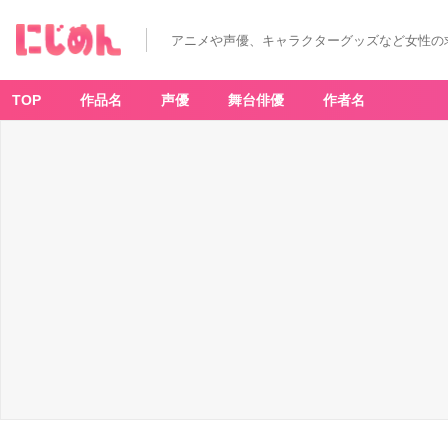
イ
タ
リ
アニメや声優、キャラクターグッズなど女性の
ア
大
富
豪
と
TOP
作品名
声優
舞台俳優
作者名
小
さ
な
命
-
ア
ニ
メ
情
報
サ
イ
ト
に
じ
め
ん