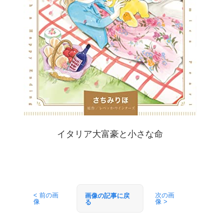
イタリア大富豪と小さな命
< 前の画
次の画
画像の記事に戻
像
像 >
る