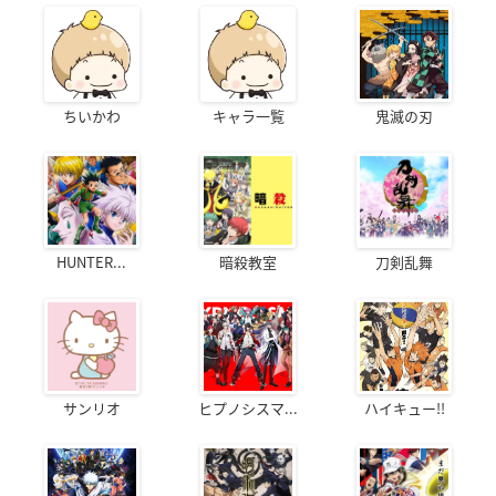
ちいかわ
キャラ一覧
鬼滅の刃
HUNTER...
暗殺教室
刀剣乱舞
サンリオ
ヒプノシスマ...
ハイキュー!!