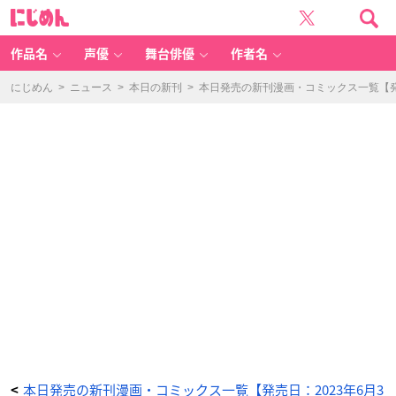
悪
に
役
じ
令
め
嬢
ん
は
隣
作品名
声優
舞台俳優
作者名
国
の
王
太
にじめん
>
ニュース
>
本日の新刊
>
本日発売の新刊漫画・コミックス一覧【発売
子
に
溺
愛
さ
れ
る
1
2
-
ア
ニ
メ
情
報
サ
イ
ト
に
じ
め
ん
本日発売の新刊漫画・コミックス一覧【発売日：2023年6月3
<