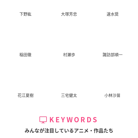
下野紘
大塚芳忠
速水奨
稲田徹
村瀬歩
諏訪部順一
花江夏樹
三宅健太
小林沙苗
KEYWORDS
みんなが注目しているアニメ・作品たち