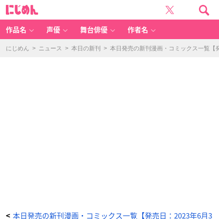
海
に
ニ
じ
眠
め
ル
ん
花
第
作品名
声優
舞台俳優
作者名
3
巻
-
ア
にじめん
>
ニュース
>
本日の新刊
>
本日発売の新刊漫画・コミックス一覧【発売
ニ
メ
情
報
サ
イ
ト
に
じ
め
ん
本日発売の新刊漫画・コミックス一覧【発売日：2023年6月3
<