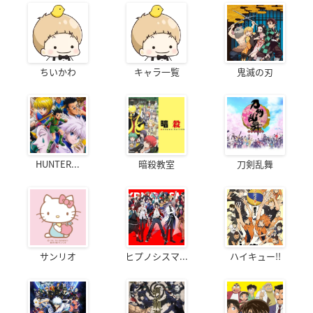
ちいかわ
キャラ一覧
鬼滅の刃
HUNTER...
暗殺教室
刀剣乱舞
サンリオ
ヒプノシスマ...
ハイキュー!!