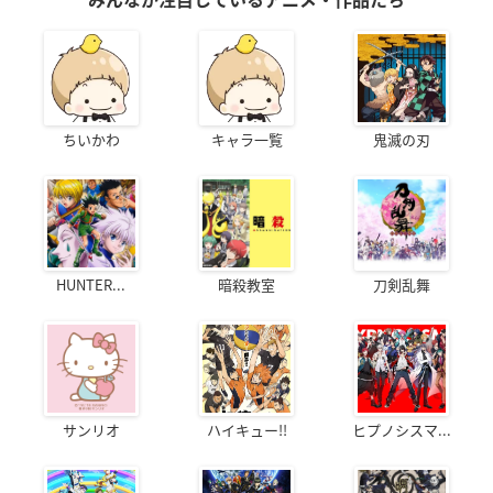
ちいかわ
キャラ一覧
鬼滅の刃
HUNTER...
暗殺教室
刀剣乱舞
サンリオ
ハイキュー!!
ヒプノシスマ...