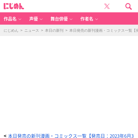
【A
に
m
じ
a
め
z
ん
o
n.
作品名
声優
舞台俳優
作者名
c
o.
jp
限
にじめん
>
ニュース
>
本日の新刊
>
本日発売の新刊漫画・コミックス一覧【発売
定】
海
ニ
眠
ル
花
第
3
巻
（特
典：
ス
マ
ホ
壁
紙
デ
ー
タ
配
信）
-
ア
ニ
メ
情
報
サ
イ
ト
に
じ
め
ん
本日発売の新刊漫画・コミックス一覧【発売日：2023年6月3
<