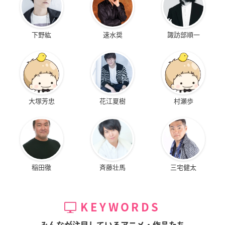
下野紘
速水奨
諏訪部順一
大塚芳忠
花江夏樹
村瀬歩
稲田徹
斉藤壮馬
三宅健太
KEYWORDS
みんなが注目しているアニメ・作品たち