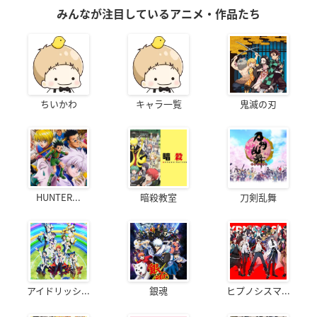
みんなが注目しているアニメ・作品たち
ちいかわ
キャラ一覧
鬼滅の刃
HUNTER...
暗殺教室
刀剣乱舞
アイドリッシ...
銀魂
ヒプノシスマ...