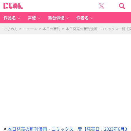
無
に
駄
じ
だ
め
と
ん
追
放
作品名
声優
舞台俳優
作者名
さ
れ
た
【宮
にじめん
>
ニュース
>
本日の新刊
>
本日発売の新刊漫画・コミックス一覧【発売
廷
獣
医】、
獣
の
国
に
好
待
遇
で
招
か
れ
る
～
森
で
助
け
た
神
獣
と
ケ
モ
耳
美
少
女
達
に
め
ち
本日発売の新刊漫画・コミックス一覧【発売日：2023年6月3
<
ゃ