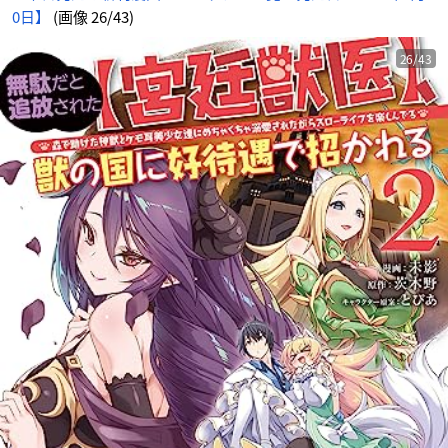
く
0日】
(画像 26/43)
ち
ゃ
溺
愛
さ
26/43
れ
な
が
ら
ス
ロ
ー
ラ
イ
フ
を
楽
し
ん
で
る
～
(2)
-
ア
ニ
メ
情
報
サ
イ
ト
に
じ
め
ん