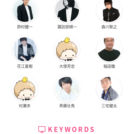
鈴村健一
諏訪部順一
森川智之
花江夏樹
大塚芳忠
稲田徹
村瀬歩
斉藤壮馬
三宅健太
KEYWORDS