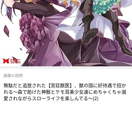
画像の説明
無駄だと追放された【宮廷獣医】、獣の国に好待遇で招か
れる～森で助けた神獣とケモ耳美少女達にめちゃくちゃ溺
愛されながらスローライフを楽しんでる～(2)