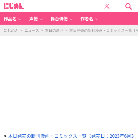
お
に
願
じ
い
め
だ
ん
か
ら、
作品名
声優
舞台俳優
作者名
転
生
先
は
にじめん
>
ニュース
>
本日の新刊
>
本日発売の新刊漫画・コミックス一覧【発売
選
ば
せ
て
く
だ
さ
い!!
2
-
ア
ニ
メ
情
報
サ
イ
ト
に
じ
め
ん
本日発売の新刊漫画・コミックス一覧【発売日：2023年6月3
<