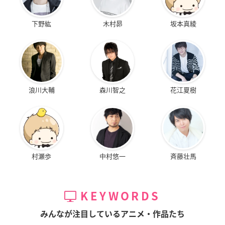
下野紘
木村昴
坂本真綾
浪川大輔
森川智之
花江夏樹
村瀬歩
中村悠一
斉藤壮馬
KEYWORDS
みんなが注目しているアニメ・作品たち