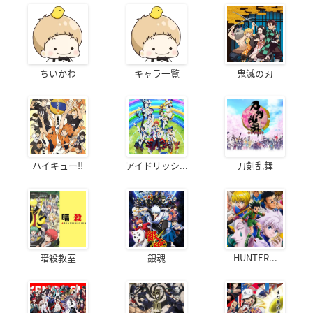
ちいかわ
キャラ一覧
鬼滅の刃
ハイキュー!!
アイドリッシ...
刀剣乱舞
暗殺教室
銀魂
HUNTER...