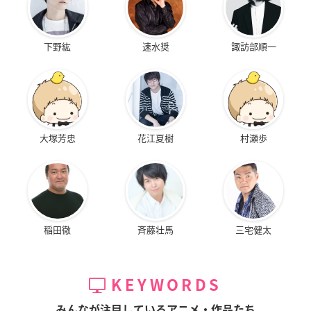
下野紘
速水奨
諏訪部順一
大塚芳忠
花江夏樹
村瀬歩
稲田徹
斉藤壮馬
三宅健太
KEYWORDS
みんなが注目しているアニメ・作品たち