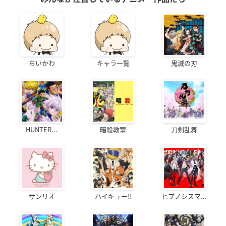
ちいかわ
キャラ一覧
鬼滅の刃
HUNTER...
暗殺教室
刀剣乱舞
サンリオ
ハイキュー!!
ヒプノシスマ...