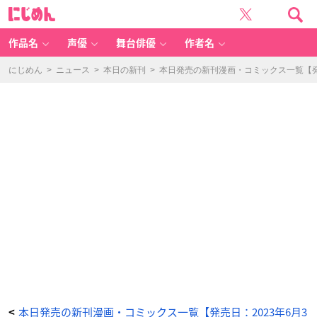
ど
に
う
じ
せ
め
捨
ん
て
ら
作品名
声優
舞台俳優
作者名
れ
る
の
な
にじめん
>
ニュース
>
本日の新刊
>
本日発売の新刊漫画・コミックス一覧【発売
ら、
最
後
に
好
き
に
さ
せ
て
い
た
だ
き
ま
す
2
巻
-
ア
ニ
メ
情
報
サ
イ
ト
に
じ
め
ん
本日発売の新刊漫画・コミックス一覧【発売日：2023年6月3
<