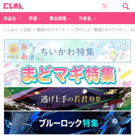
に
じ
め
ん
作品名
声優
舞台俳優
作者名
にじめん
>
話題
>
憂国のモリアーティ
> TVアニメ「憂国のモリアーティ」1