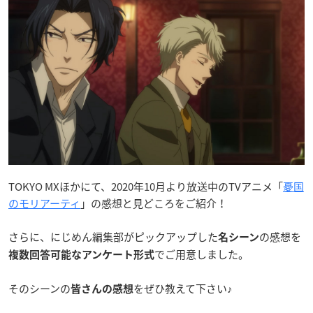
TOKYO MXほかにて、
2020年10月より放送中のTVアニメ「
憂国
のモリアーティ
」の感想と見どころをご紹介！
さらに、にじめん編集部がピックアップした
の感想を
名シーン
でご用意しました。
複数回答可能なアンケート形式
そのシーンの
をぜひ教えて下さい♪
皆さんの感想