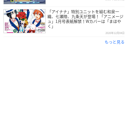
【放送開始日】
「アイナナ」特別ユニットを組む和泉一
2020年10月11日より放送＆配信スタート！
織、七瀬陸、九条天が登場！「アニメージ
ュ」1月号表紙解禁！Wカバーは「まほや
く」
【放送情報】
TOKYO MX 10月11日より毎週日曜22時30分～
2020年12月04日
BS11 10月13日より毎週火曜24時～
もっと見る
MBS 10月13日より毎週火曜26時30分～
※放送日時は予告なく変更となる場合がございます。
【スタッフ】
原作：＜構成＞竹内良輔 ＜漫画＞三好 輝
（集英社「ジャンプSQ.」連載）
監督：野村和也
シリーズ構成：雑破 業、岸本 卓
キャラクターデザイン・総作画監督：大久保 徹
色彩設計：野田採芳子
美術監督：谷岡善王(美峰)
撮影監督：田中宏侍、髙橋文花