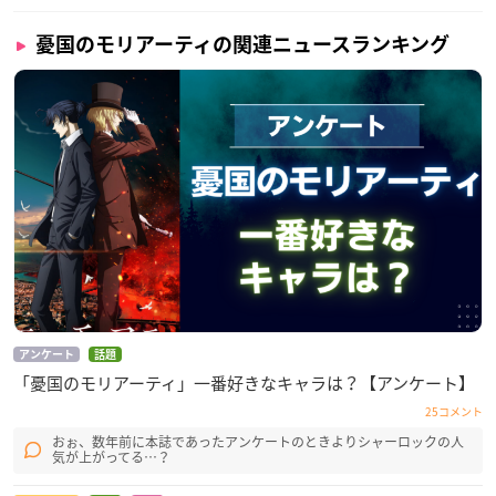
3D監督：熊倉ちあき(IKIF+)
編集：植松淳一
憂国のモリアーティの関連ニュースランキング
音響監督：はたしょう二
音楽：橘 麻美
アニメーション制作：Production I.G
【メインキャスト】
ウィリアム・ジェームズ・モリアーティ：斉藤壮馬
アルバート・ジェームズ・モリアーティ：佐藤拓也
ルイス・ジェームズ・モリアーティ：小林千晃
セバスチャン・モラン：日野聡
フレッド・ポーロック：上村祐翔
シャーロック・ホームズ：古川 慎
ジョン・H・ワトソン：小野友樹
アンケート
話題
※敬称略
「憂国のモリアーティ」一番好きなキャラは？【アンケート】
25コメント
おぉ、数年前に本誌であったアンケートのときよりシャーロックの人
気が上がってる…？