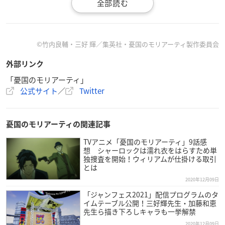
©竹内良輔・三好 輝／集英社・憂国のモリアーティ製作委員会
外部リンク
「憂国のモリアーティ」
公式サイト
／
Twitter
憂国のモリアーティの関連記事
TVアニメ「憂国のモリアーティ」9話感
想 シャーロックは濡れ衣をはらすため単
独捜査を開始！ウィリアムが仕掛ける取引
とは
2020年12月09日
「ジャンフェス2021」配信プログラムのタ
イムテーブル公開！三好輝先生・加藤和恵
先生ら描き下ろしキャラも一挙解禁
2020年12月09日