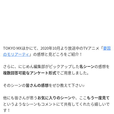
TOKYO MXほかにて、
2020年10月より放送中のTVアニメ「
憂国
のモリアーティ
」の感想と見どころをご紹介！
さらに、にじめん編集部がピックアップした
の感想を
名シーン
でご用意しました。
複数回答可能なアンケート形式
そのシーンの
をぜひ教えて下さい♪
皆さんの感想
他にも皆さんが思う
や、ここ
お気に入りのシーン
もう一度見て
というようなシーンもコメントにて共有してくれたら嬉しいで
す！