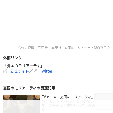
©竹内良輔・三好 輝／集英社・憂国のモリアーティ製作委員会
外部リンク
「憂国のモリアーティ」
公式サイト
／
Twitter
憂国のモリアーティの関連記事
TVアニメ『憂国のモリアーティ』5話感
想 モラン&フレッドという強い味方が登
場！階級制度が生む身分違いの恋が切な
い…