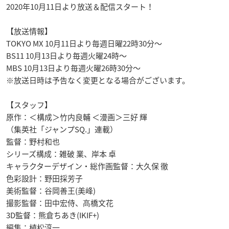
2020年10月11日より放送＆配信スタート！
【放送情報】
TOKYO MX 10月11日より毎週日曜22時30分～
BS11 10月13日より毎週火曜24時～
MBS 10月13日より毎週火曜26時30分～
※放送日時は予告なく変更となる場合がございます。
【スタッフ】
原作：＜構成＞竹内良輔 ＜漫画＞三好 輝
（集英社「ジャンプSQ.」連載）
監督：野村和也
シリーズ構成：雑破 業、岸本 卓
キャラクターデザイン・総作画監督：大久保 徹
色彩設計：野田採芳子
美術監督：谷岡善王(美峰)
撮影監督：田中宏侍、髙橋文花
3D監督：熊倉ちあき(IKIF+)
編集：植松淳一