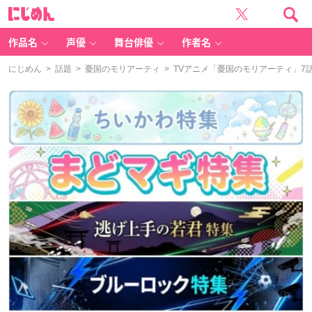
に
じ
め
ん
作品名
声優
舞台俳優
作者名
にじめん
>
話題
>
憂国のモリアーティ
> TVアニメ「憂国のモリアーティ」