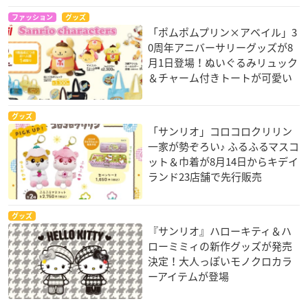
ファッション
グッズ
「ポムポムプリン×アベイル」3
0周年アニバーサリーグッズが8
月1日登場！ぬいぐるみリュック
＆チャーム付きトートが可愛い
グッズ
「サンリオ」コロコロクリリン
一家が勢ぞろい♪ ふるふるマスコ
ット＆巾着が8月14日からキデイ
ランド23店舗で先行販売
グッズ
『サンリオ』ハローキティ＆ハ
ローミミィの新作グッズが発売
決定！大人っぽいモノクロカラ
ーアイテムが登場