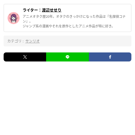
ライター：
渡辺せせり
アニメオタク歴20年。オタクのきっかけになった作品は『名探偵コナ
ン』。
ジャンプ系の漫画やそれを原作としたアニメ作品が特に好き。
カテゴリ :
サンリオ