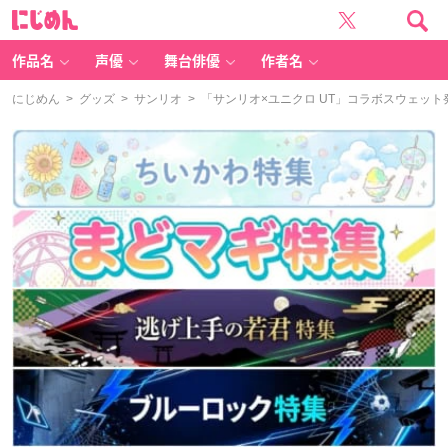
に
じ
め
ん
作品名
声優
舞台俳優
作者名
にじめん
>
グッズ
>
サンリオ
> 「サンリオ×ユニクロ UT」コラボスウェッ