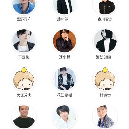
宮野真守
鈴村健一
森川智之
下野紘
速水奨
諏訪部順一
大塚芳忠
花江夏樹
村瀬歩