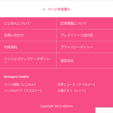
ページの先頭へ
にじめんについて
記事掲載について
お問い合わせ
プレスリリース送付先
利用規約
プライバシーポリシー
インフォマティブデータポリシ
運営会社
ー
kusuguru
media
アニメ情報［にじめん］
科学ニュース［ナゾロジー］
メンタルケア［ココロジー］
心理テスト［シンリ］
Copyright 2013 nijimen.