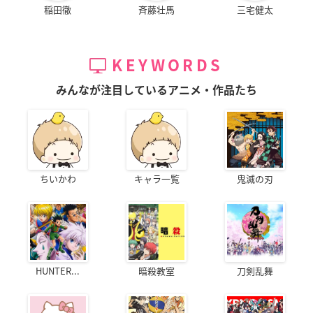
稲田徹
斉藤壮馬
三宅健太
KEYWORDS
みんなが注目しているアニメ・作品たち
ちいかわ
キャラ一覧
鬼滅の刃
HUNTER...
暗殺教室
刀剣乱舞