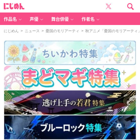
に
じ
め
ん
作品名
声優
舞台俳優
作者名
にじめん
>
ニュース
>
憂国のモリアーティ
> 秋アニメ「憂国のモリアーティ