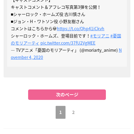
キャストコメント＆アフレコ写真第3弾を公開！
■シャーロック・ホームズ役 古川慎さん
■ジョン・H・ワトソン役 小野友樹さん
コメントはこちらから💀
https://t.co/Qhp41iCkvh
シャーロック・ホームズ、登場目前です！
#モリアニ
#憂国
のモリアーティ
pic.twitter.com/37fU2VgMEE
— TVアニメ「憂国のモリアーティ」 (@moriarty_anime)
N
ovember 4, 2020
次のページ
1
2