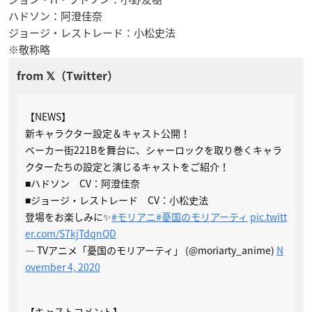
ハドソン：阿澄佳奈
ジョージ・レストレード：小松史法
※敬称略
【NEWS】
新キャラクター設定＆キャスト公開！
ベーカー街221Bを舞台に、シャーロックを取り巻くキャラ
クターたちの設定と演じるキャストをご紹介！
■ハドソン CV：阿澄佳奈
■ジョージ・レストレード CV：小松史法
登場をお楽しみに✨
#モリアニ
#憂国のモリアーティ
pic.twitt
er.com/S7kjTdqnQD
— TVアニメ「憂国のモリアーティ」 (@moriarty_anime)
N
ovember 4, 2020
【キャストコメント】