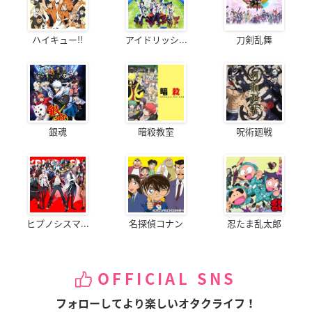
ハイキュー!!
アイドリッシ...
刀剣乱舞
銀魂
暗殺教室
呪術廻戦
ヒプノシスマ...
名探偵コナン
忍たま乱太郎
OFFICIAL SNS
フォローしてより楽しいオタクライフ！