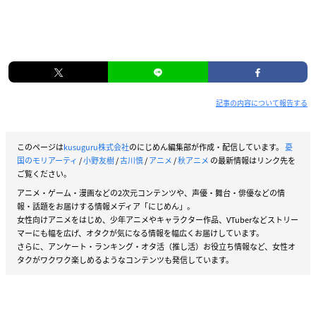
記事の内容について報告する
このページは
kusuguru株式会社
のにじめん編集部が作成・配信しています。
憂
国のモリアーティ
/
小野友樹
/
古川慎
/
アニメ
/
秋アニメ
の最新情報はリンク先を
ご覧ください。
アニメ・ゲーム・漫画などの2次元コンテンツや、声優・舞台・俳優などの情
報・話題をお届けする情報メディア「にじめん」。
女性向けアニメをはじめ、少年アニメやキャラクター作品、VTuberなどストリー
マーにも幅を広げ、オタクが気になる情報を幅広くお届けしています。
さらに、アンケート・ランキング・オタ活（推し活）お役立ち情報など、女性オ
タクがワクワク楽しめるようなコンテンツも発信しています。