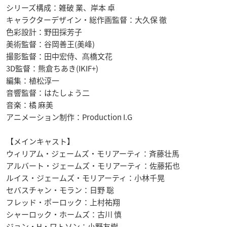
シリーズ構成：雑破 業、岸本 卓
キャラクターデザイン・総作画監督：大久保 徹
色彩設計：野田採芳子
美術監督：谷岡善王(美峰)
撮影監督：田中宏侍、髙橋文花
3D監督：熊倉ちあき(IKIF+)
編集：植松淳一
音響監督：はたしょう二
音楽：橘 麻美
アニメーション制作：Production I.G
【メインキャスト】
ウィリアム・ジェームズ・モリアーティ：斉藤壮馬
アルバート・ジェームズ・モリアーティ：佐藤拓也
ルイス・ジェームズ・モリアーティ：小林千晃
セバスチャン・モラン：日野 聡
フレッド・ポーロック：上村祐翔
シャーロック・ホームズ：古川 慎
ジョン・H・ワトソン：小野友樹