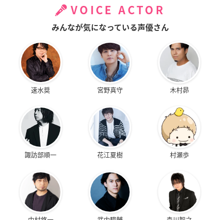
VOICE ACTOR
みんなが気になっている声優さん
速水奨
宮野真守
木村昴
諏訪部順一
花江夏樹
村瀬歩
中村悠一
武内駿輔
森川智之