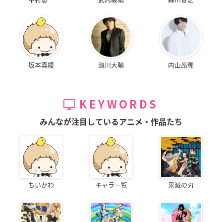
坂本真綾
浪川大輔
内山昂輝
KEYWORDS
みんなが注目しているアニメ・作品たち
ちいかわ
キャラ一覧
鬼滅の刃