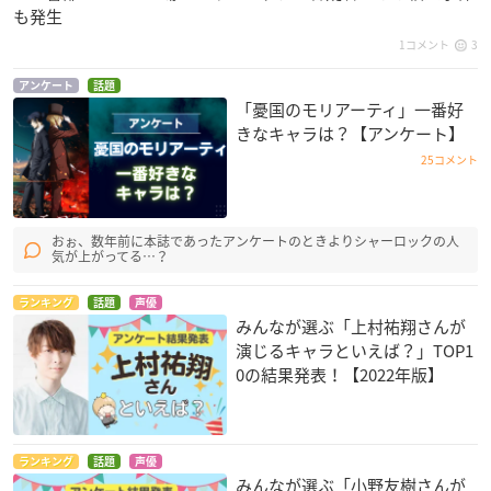
も発生
1コメント
3
アンケート
話題
「憂国のモリアーティ」一番好
きなキャラは？【アンケート】
25コメント
おぉ、数年前に本誌であったアンケートのときよりシャーロックの人
気が上がってる…？
ランキング
話題
声優
みんなが選ぶ「上村祐翔さんが
演じるキャラといえば？」TOP1
0の結果発表！【2022年版】
ランキング
話題
声優
みんなが選ぶ「小野友樹さんが