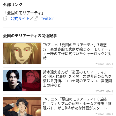
外部リンク
「憂国のモリアーティ」
公式サイト
／
Twitter
憂国のモリアーティの関連記事
TVアニメ「憂国のモリアーティ」7話感
想 豪華客船で悲劇が始まる！モリアーテ
ィ一味の工作に気づいたシャーロックと対
峙
2020年11月25日
鈴木達央さんが「憂国のモリアーティ」
の“個人的裏話”を公開！悪逆非道の貴族を
演じる覚悟、コロナ渦のアフレコ、声優同
士の絆など
2020年11月24日
【放送開始日】
TVアニメ『憂国のモリアーティ』6話感
2020年10月11日より放送＆配信スタート！
想 ウィリアムの宿敵・ホームズ登場！推
理バトルが白熱&新たな計画がスタート
【放送情報】
2020年11月18日