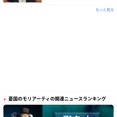
TOKYO MX 10月11日より毎週日曜22時30分～
BS11 10月13日より毎週火曜24時～
もっと見る
MBS 10月13日より毎週火曜26時30分～
※放送日時は予告なく変更となる場合がございます。
【スタッフ】
原作：＜構成＞竹内良輔 ＜漫画＞三好 輝
（集英社「ジャンプSQ.」連載）
監督：野村和也
シリーズ構成：雑破 業、岸本 卓
キャラクターデザイン・総作画監督：大久保 徹
色彩設計：野田採芳子
美術監督：谷岡善王(美峰)
撮影監督：田中宏侍、髙橋文花
3D監督：熊倉ちあき(IKIF+)
編集：植松淳一
憂国のモリアーティの関連ニュースランキング
音響監督：はたしょう二
音楽：橘 麻美
アニメーション制作：Production I.G