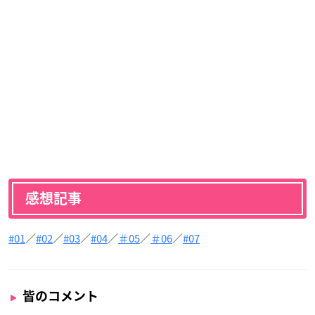
感想記事
#01
／
#02
／
#03
／
#04
／
＃05
／
＃06
／
#07
皆のコメント