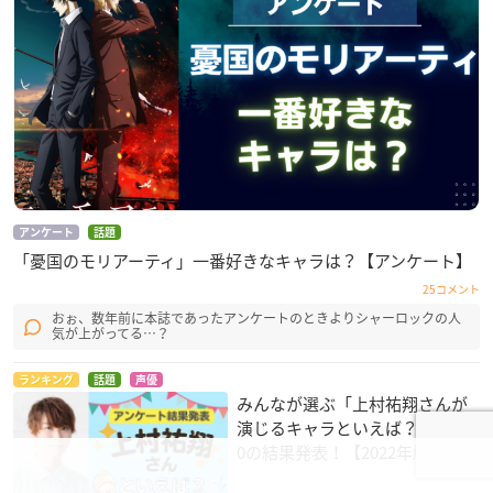
【メインキャスト】
ウィリアム・ジェームズ・モリアーティ：斉藤壮馬
アルバート・ジェームズ・モリアーティ：佐藤拓也
ルイス・ジェームズ・モリアーティ：小林千晃
セバスチャン・モラン：日野聡
フレッド・ポーロック：上村祐翔
シャーロック・ホームズ：古川 慎
ジョン・H・ワトソン：小野友樹
アンケート
話題
※敬称略
「憂国のモリアーティ」一番好きなキャラは？【アンケート】
25コメント
おぉ、数年前に本誌であったアンケートのときよりシャーロックの人
気が上がってる…？
ランキング
話題
声優
みんなが選ぶ「上村祐翔さんが
演じるキャラといえば？」TOP1
0の結果発表！【2022年版】