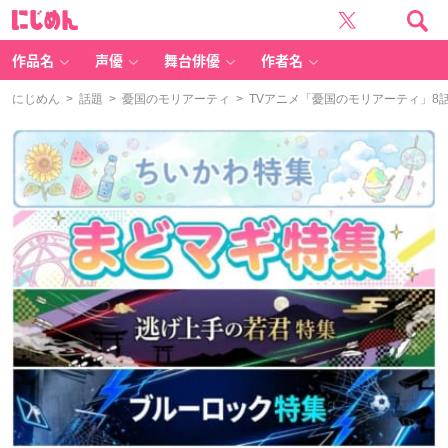
に
じ
め
ん
作品名
声優
舞台俳優
作者名
にじめん
>
話題
>
憂国のモリアーティ
> TVアニメ「憂国のモリアーティ」