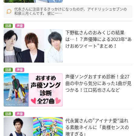
代永さんに注目するきっかけになったのが、アイドリッシュセブンの
和泉三月くんです。 彼に一…
話題
声優
下野紘さんのおみくじの結果
は…！？声優陣による2023年“あ
けおめツイート”まとめ！
話題
声優
声優ソングおすすめ診断！全27
曲の中から気分にあった1曲が見
つかる！江口拓也さんなど
話題
声優
代永翼さんの“アイナナ愛”溢れ
る素敵ネイルに「奥様センスの
塊すぎる」