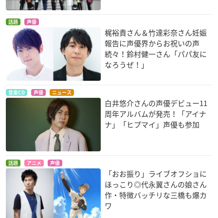
話題
声優
梶裕貴さん＆竹達彩奈さん妊娠
報告に声優界からお祝いの声
続々！鈴村健一さん「パパ友に
なろうぜ！」
音楽CD
声優
ニュース
白井悠介さんの声優デビュー11
周年アルバムが発売！「アイナ
ナ」「ヒプマイ」声優も参加
話題
アニメ
声優
「おお振り」ライブオフショに
ほっこり◎代永翼さんの娘さん
作・特徴バッチリな三橋も爆カ
ワ