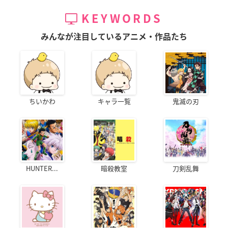
KEYWORDS
みんなが注目しているアニメ・作品たち
ちいかわ
キャラ一覧
鬼滅の刃
HUNTER...
暗殺教室
刀剣乱舞