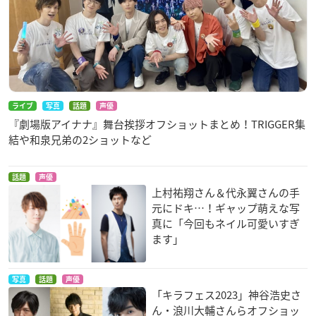
ライブ
写真
話題
声優
『劇場版アイナナ』舞台挨拶オフショットまとめ！TRIGGER集
結や和泉兄弟の2ショットなど
話題
声優
上村祐翔さん＆代永翼さんの手
元にドキ…！ギャップ萌えな写
真に「今回もネイル可愛いすぎ
ます」
写真
話題
声優
「キラフェス2023」神谷浩史さ
ん・浪川大輔さんらオフショッ