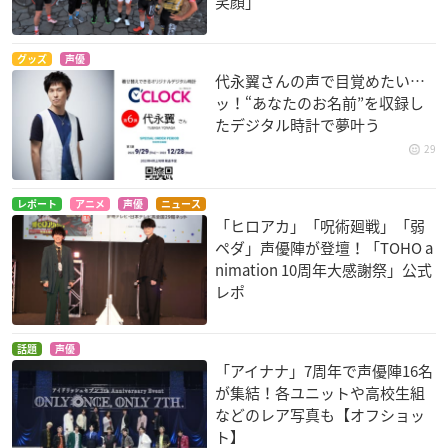
笑顔」
グッズ
声優
代永翼さんの声で目覚めたい…
ッ！“あなたのお名前”を収録し
たデジタル時計で夢叶う
29
レポート
アニメ
声優
ニュース
「ヒロアカ」「呪術廻戦」「弱
ペダ」声優陣が登壇！「TOHO a
nimation 10周年大感謝祭」公式
レポ
話題
声優
「アイナナ」7周年で声優陣16名
が集結！各ユニットや高校生組
などのレア写真も【オフショッ
ト】