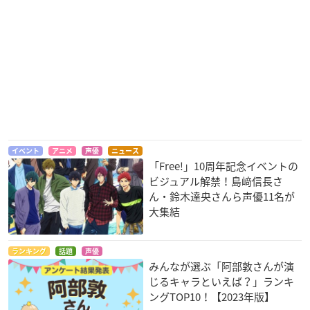
イベント
アニメ
声優
ニュース
「Free!」10周年記念イベントの
ビジュアル解禁！島﨑信長さ
ん・鈴木達央さんら声優11名が
大集結
ランキング
話題
声優
みんなが選ぶ「阿部敦さんが演
じるキャラといえば？」ランキ
ングTOP10！【2023年版】