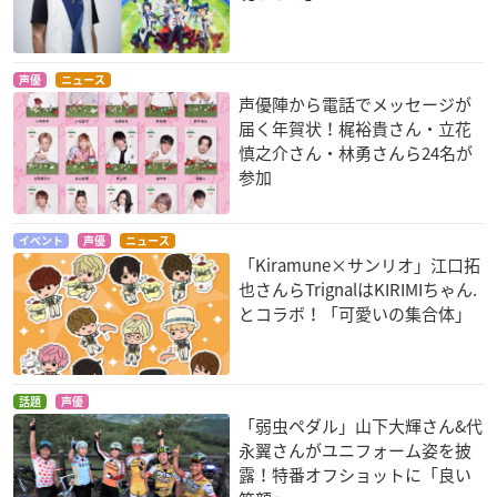
声優
ニュース
声優陣から電話でメッセージが
届く年賀状！梶裕貴さん・立花
慎之介さん・林勇さんら24名が
参加
イベント
声優
ニュース
「Kiramune×サンリオ」江口拓
也さんらTrignalはKIRIMIちゃん.
とコラボ！「可愛いの集合体」
話題
声優
「弱虫ペダル」山下大輝さん&代
永翼さんがユニフォーム姿を披
露！特番オフショットに「良い