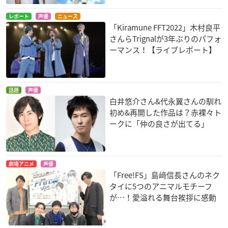
レポート
声優
ニュース
「Kiramune FFT2022」木村良平
さんらTrignalが3年ぶりのパフォ
ーマンス！【ライブレポート】
話題
声優
白井悠介さん&代永翼さんの馴れ
初め&再開した作品は？赤裸々ト
ークに「仲の良さが出てる」
劇場アニメ
声優
「Free!FS」島﨑信長さんのネク
タイに5つのアニマルモチーフ
が…！愛溢れる舞台挨拶に感動