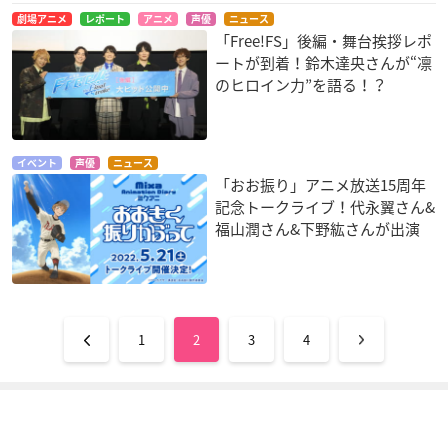
劇場アニメ
レポート
アニメ
声優
ニュース
「Free!FS」後編・舞台挨拶レポ
ートが到着！鈴木達央さんが“凛
のヒロイン力”を語る！？
イベント
声優
ニュース
「おお振り」アニメ放送15周年
記念トークライブ！代永翼さん&
福山潤さん&下野紘さんが出演
1
2
3
4