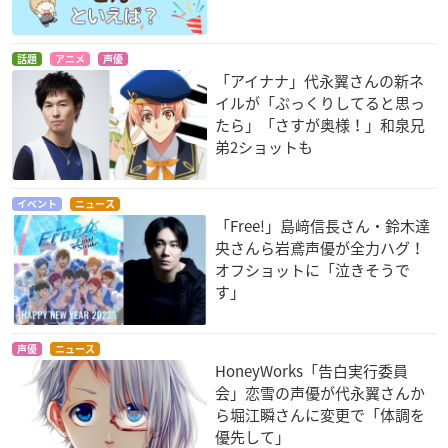
話題
アニメ
声優
「アイナナ」代永翼さんの新ネ
イルが「ぷっくりしてると思っ
たら」「さすが奥様！」和泉兄
弟2ショットも
イベント
ニュース
「Free!」島﨑信長さん・鈴木達
央さんら岩鳶声優が全力ハグ！
オフショットに「泣きそうで
す」
声優
ニュース
HoneyWorks「告白実行委員
会」恋雪の声優が代永翼さんか
ら堀江瞬さんに変更で「体調を
優先して」