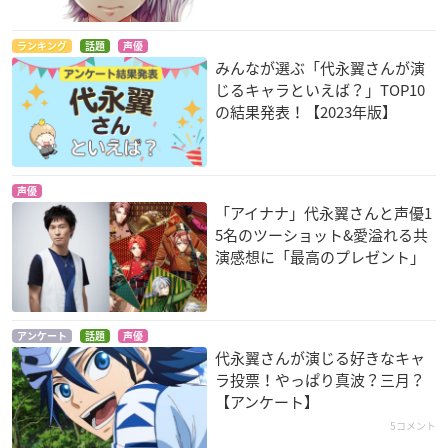
ランキング
話題
声優
みんなが選ぶ「代永翼さんが演
じるキャラといえば？」TOP10
の結果発表！【2023年版】
声優
「アイナナ」代永翼さんと声優1
5名のツーショット&愛溢れる共
演感想に「最高のプレゼント」
アンケート
話題
声優
代永翼さんが演じる好きなキャ
ラ投票！やっぱり真波？三月？
【アンケート】
5コメント