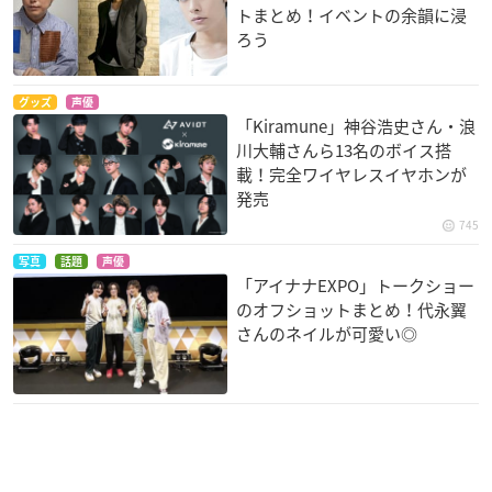
トまとめ！イベントの余韻に浸
ろう
グッズ
声優
「Kiramune」神谷浩史さん・浪
川大輔さんら13名のボイス搭
載！完全ワイヤレスイヤホンが
発売
745
写真
話題
声優
「アイナナEXPO」トークショー
のオフショットまとめ！代永翼
さんのネイルが可愛い◎