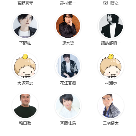
宮野真守
鈴村健一
森川智之
下野紘
速水奨
諏訪部順一
大塚芳忠
花江夏樹
村瀬歩
稲田徹
斉藤壮馬
三宅健太