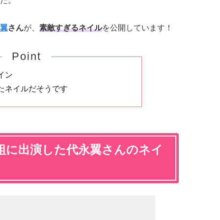
た。
翼
さん
が、
素敵すぎるネイル
を公開しています！
Point
イン
たネイルだそうです
組に出演した代永翼さんのネイ