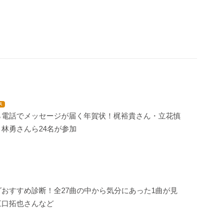
ス
ら電話でメッセージが届く年賀状！梶裕貴さん・立花慎
林勇さんら24名が参加
おすすめ診断！全27曲の中から気分にあった1曲が見
江口拓也さんなど