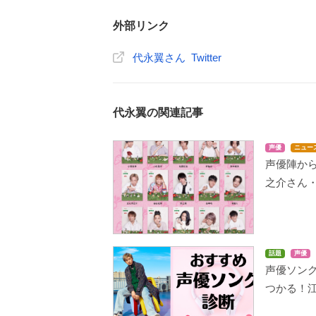
外部リンク
代永翼さん Twitter
代永翼の関連記事
声優
ニュー
声優陣か
之介さん・
話題
声優
声優ソング
つかる！