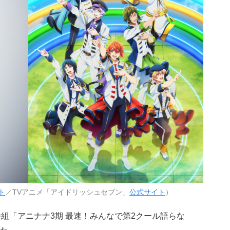
ト
／TVアニメ「アイドリッシュセブン」
公式サイト
）
配信番組「アニナナ3期 最速！みんなで第2クール語らな