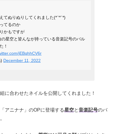
ぬりぬりしてくれました(*´꒳`*)
ってるのか
りかもですが
曲の星空と皆んなが持っている音楽記号のバル
た！
twitter.com/jEBqhhCV6r
a)
December 11, 2022
組に合わせたネイルを公開してくれました！
「アニナナ」のOPに登場する
星空
と
音楽記号
のバ
。