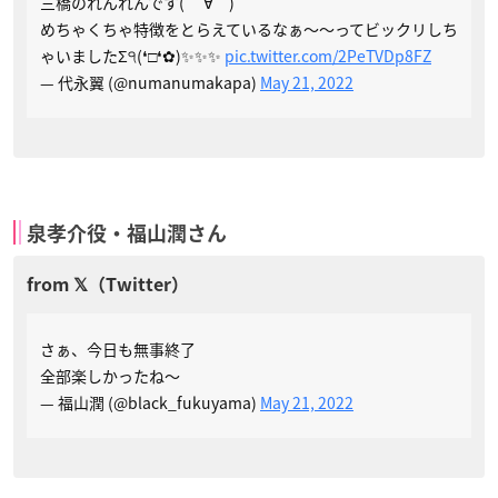
三橋のれんれんです( ＾∀＾)
めちゃくちゃ特徴をとらえているなぁ〜〜ってビックリしち
ゃいましたΣ੧(❛□❛✿)✨✨✨
pic.twitter.com/2PeTVDp8FZ
— 代永翼 (@numanumakapa)
May 21, 2022
泉孝介役・福山潤さん
さぁ、今日も無事終了
全部楽しかったね〜
— 福山潤 (@black_fukuyama)
May 21, 2022