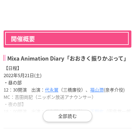
開催概要
Mixa Animation Diary「おおきく振りかぶって」
【日程】
2022年5月21日(土)
・昼の部
12：30開演 出演：
代永翼
（三橋廉役）、
福山潤
(泉孝介役)
MC：吉田尚記（ニッポン放送アナウンサー）
・夜の部】
18：00開演 出演：代永翼（三橋廉役）、
下野紘
（田島悠一郎
役）
MC：吉田尚記（ニッポン放送アナウンサー）