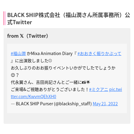
BLACK SHIP株式会社（福山潤さん所属事務所）公
式Twitter
#福山潤
かMixa Animation Diary『
#おおきく振りかぶって
』に出演致しました⚾️
お久しぶりのおお振りイベントいかがでしたでしょうか
😊？
代永翼さん、吉田尚記さんとご一緒に📸🌟
ご来場&ご視聴ありがとうございました！
#ミクアニ
pic.twi
tter.com/KwvmQEhXH0
— BLACK SHIP Purser (@blackship_staff)
May 21, 2022