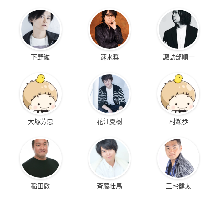
下野紘
速水奨
諏訪部順一
大塚芳忠
花江夏樹
村瀬歩
稲田徹
斉藤壮馬
三宅健太