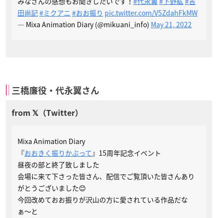
みなさんの感想もお聞きしたいです！
#代永翼
#下野紘
#吉
田尚記
#ミクアニ
#おお振り
pic.twitter.com/V5ZdahFkMW
— Mixa Animation Diary (@mikuani_info)
May 21, 2022
三橋廉役・代永翼さん
Mixa Animation Diary
『
おおきく振りかぶって
』15周年記念イベント
昼夜の部と終了致しました
会場に来て下さった皆さん、配信でご覧頂いた皆さんあり
がとうございました😊
今回改めておお振りが沢山の方に愛されている作品だな
ぁ〜と