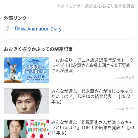
【会場】
©ひぐちアサ・講談社/おお振り製作委員会
Theater Mixa
外部リンク
（東京都豊島区東池袋1-14-3 Mixalive TOKYO ６F）
「Mixa Animation Diary」
【チケット料金】
来場者チケット 昼・夜：各6,000円（税込/各種手数料別）
配信視聴チケット 昼・夜：各2,500円（税込/各種手数料別）
おおきく振りかぶっての関連記事
配信視聴チケット 昼・夜通し：4,200円（税込/各種手数料
「おお振り」アニメ放送15周年記念トーク
別）
ライブ！代永翼さん&福山潤さん&下野紘
さんが出演
2022年4月20日
【来場チケット抽選受付日程】
プレリクエスト抽選先行
みんなが選ぶ「代永翼さんが演じるキャラ
2022年4月20日(水)12：00〜4月26日(火)23:59
といえば？」TOP10の結果発表！【2022
年版】
プレリクエスト2次抽選先行
2022年1月15日
2022年4月29日(金)15：00～5月8日(日)23：59
みんなが選ぶ「松風雅也さんが演じるキャ
ラといえば？」TOP10の結果を発表！【20
【配信チケット発売日程】
21年版】