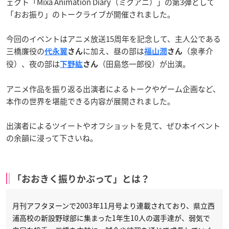
ェクト「Mixa Animation Diary（ミクアニ）」の第3弾として
「おお振り」のトークライブが開催されました。
今回のイベントはアニメ放送15周年を記念して、主人公である
三橋廉役の
に加え、昼の部は
（泉孝介
代永翼
さん
福山潤
さん
役）、夜の部は
（田島悠一郎役）が出演。
下野紘
さん
アニメ作品を振り返る出演者によるトークやゲーム企画など、
本作の世界を堪能できる内容が展開されました。
出演者によるツイートやオフショットを見て、ぜひ本イベント
の余韻に浸って下さいね。
「おおきく振りかぶって」とは？
月刊アフタヌーンで2003年11月号より連載されており、県立西
浦高校の新設野球部に集まった1年生10人の選手達が、弱気で