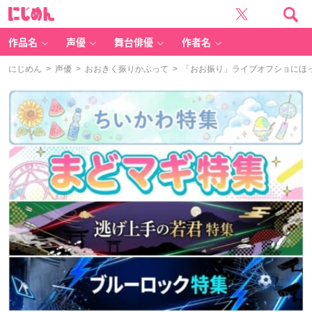
に
じ
め
ん
作品名
声優
舞台俳優
作者名
にじめん
>
声優
>
おおきく振りかぶって
> 「おお振り」ライブオフショにほ