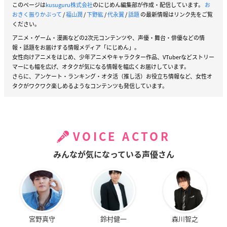
このページは
kusuguru株式会社
のにじめん編集部が作成・配信しています。
お
おきく振りかぶって
/
福山潤
/
下野紘
/
代永翼
/
話題
の最新情報はリンク先をご覧
ください。
アニメ・ゲーム・漫画などの2次元コンテンツや、声優・舞台・俳優などの情
報・話題をお届けする情報メディア「にじめん」。
女性向けアニメをはじめ、少年アニメやキャラクター作品、VTuberなどストリー
マーにも幅を広げ、オタクが気になる情報を幅広くお届けしています。
さらに、アンケート・ランキング・オタ活（推し活）お役立ち情報など、女性オ
タクがワクワク楽しめるようなコンテンツも発信しています。
VOICE ACTOR
みんなが気になっている声優さん
宮野真守
鈴村健一
森川智之