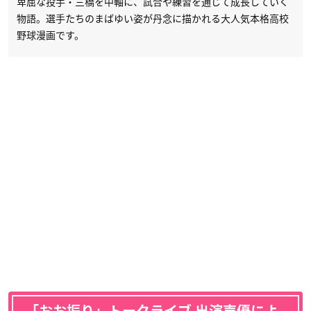
卑屈な投手・三橋を中軸に、試合や練習を通じて成長していく
物語。選手たちのまばゆい姿が丹念に描かれる大人気本格高校
野球漫画です。
「おお振り」トークライブ 出演声優によ