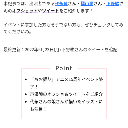
本記事では、出演者である
・
・
代永翼
さん
福山潤
さん
下野紘
さ
の
や
をご紹介します！
ん
オフショット
ツイート
イベントに参加した方もそうでない方も、ぜひチェックしてみ
てくださいね。
最終更新：2022年5月23日(月) 下野紘さんのツイートを追記
Point
「おお振り」アニメ15周年イベント終
了！
声優陣のオフショ＆ツイートをご紹介
代永さんの娘さんが描いたイラストに
も注目！