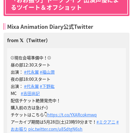
るツイート＆オフショット
Mixa Animation Diary公式Twitter
⚾現在会場準備中！⚾
昼の部12:30スタート
出演：
#代永翼
#福山潤
夜の部18:00スタート
出演：
#代永翼
#下野紘
MC
#吉田尚記
配信チケット絶賛発売中！
購入前の方は急げ💨
チケットはこちら👇
https://t.co/YXARcokmwq
アーカイブ期間は5月28日(土)23時59分まで！
#ミクアニ
#
おお振り
pic.twitter.com/u8SdtgN6sh