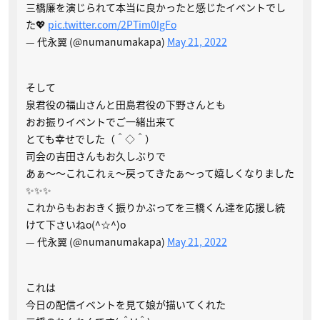
三橋廉を演じられて本当に良かったと感じたイベントでし
た💖
pic.twitter.com/2PTim0IgFo
— 代永翼 (@numanumakapa)
May 21, 2022
そして
泉君役の福山さんと田島君役の下野さんとも
おお振りイベントでご一緒出来て
とても幸せでした（＾◇＾）
司会の吉田さんもお久しぶりで
あぁ〜〜これこれぇ〜戻ってきたぁ〜って嬉しくなりました
✨✨✨
これからもおおきく振りかぶってを三橋くん達を応援し続
けて下さいねo(^☆^)o
— 代永翼 (@numanumakapa)
May 21, 2022
これは
今日の配信イベントを見て娘が描いてくれた