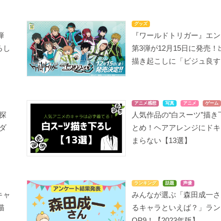
グッズ
弾
『ワールドトリガー』エン
ろし
第3弾が12月15日に発売
描き起こしに「ビジュ良す
アニメ感想
写真
アニメ
ゲーム
探
人気作品の“白スーツ”描き
ンダ
とめ！ヘアアレンジにドキ
まらない【13選】
ランキング
話題
声優
キャ
みんなが選ぶ「森田成一さ
描
るキャラといえば？」ラン
OP9！【2023年版】