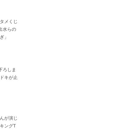
タメくじ
！出水らの
ぎ」
下ろしま
ドキが止
んが演じ
キングT