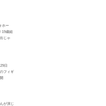
キホー
！19歳組
出じゃ
29日
のフィギ
開
んが演じ