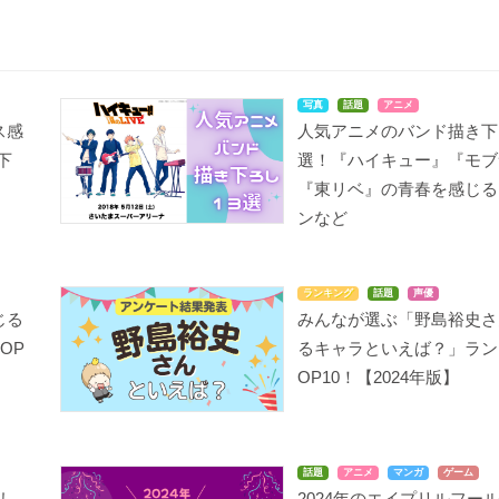
写真
話題
アニメ
ス感
人気アニメのバンド描き下
下
選！『ハイキュー』『モブ
『東リベ』の青春を感じる
ンなど
ランキング
話題
声優
じる
みんなが選ぶ「野島裕史さ
OP
るキャラといえば？」ラン
OP10！【2024年版】
話題
アニメ
マンガ
ゲーム
し
2024年のエイプリルフー