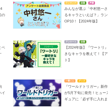
ランキング
話題
声優
4
みんなが選ぶ「中村悠一さ
船の
るキャラといえば？」ラン
OP10！【2024年版】
アンケート
話題
とペ
【2024年版】『ワートリ
ナ
きなキャラを教えて！【ア
ト】
一番くじ
グッズ
向
『ワールドトリガー』新作
ハイ
が5月下旬に発売！ヒュー
ギュアに「必ず手に入れま