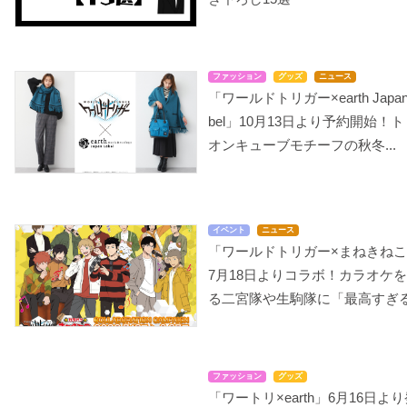
ファッション
グッズ
ニュース
「ワールドトリガー×earth Japan
bel」10月13日より予約開始！ト
オンキューブモチーフの秋冬...
イベント
ニュース
「ワールドトリガー×まねきね
7月18日よりコラボ！カラオケ
る二宮隊や生駒隊に「最高すぎ
ファッション
グッズ
「ワートリ×earth」6月16日よ