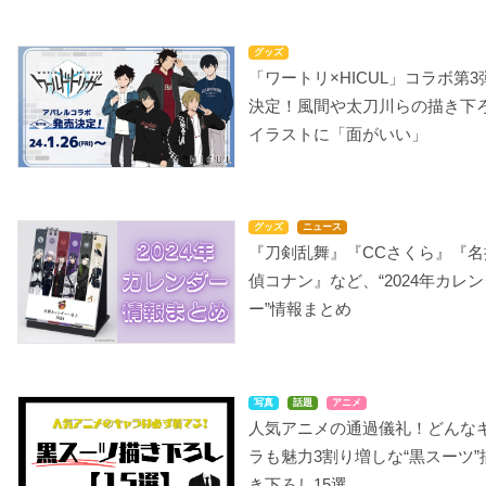
グッズ
「ワートリ×HICUL」コラボ第3
決定！風間や太刀川らの描き下
イラストに「面がいい」
グッズ
ニュース
『刀剣乱舞』『CCさくら』『名
偵コナン』など、“2024年カレ
ー”情報まとめ
写真
話題
アニメ
人気アニメの通過儀礼！どんな
ラも魅力3割り増しな“黒スーツ”
き下ろし15選