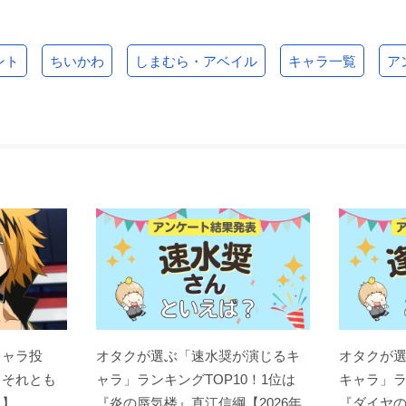
ント
ちいかわ
しまむら・アベイル
キャラ一覧
ア
キャラ投
オタクが選ぶ「速水奨が演じるキ
オタクが
？それとも
ャラ」ランキングTOP10！1位は
キャラ」ラ
ト】
『炎の蜃気楼』直江信綱【2026年
『ダイヤの