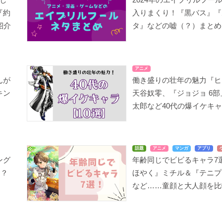
『約
入りまくり！『黒バス』『
紹介
タ』などの嘘（？）まとめ
アニメ
んが
働き盛りの壮年の魅力『ヒ
キン
天谷奴零、『ジョジョ 6
太郎など40代の爆イケキャ
話題
アニメ
マンガ
アプリ
ング
年齢同じでビビるキャラ7
は？
ほやく』ミチル＆『テニプ
など……童顔と大人顔を比