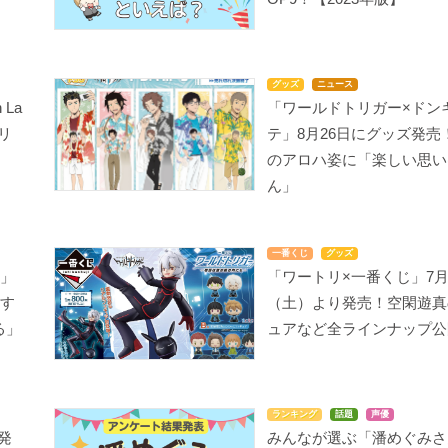
グッズ
ニュース
 La
「ワールドトリガー×ドン
リ
テ」8月26日にグッズ発売
のアロハ姿に「楽しい思い
ん」
一番くじ
グッズ
こ」
「ワートリ×一番くじ」7月
をす
（土）より発売！空閑遊真
る」
ュアなど全ラインナップ公
ランキング
話題
声優
り発
みんなが選ぶ「潘めぐみさ