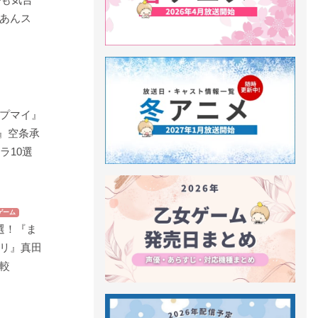
あんス
プマイ』
部』空条承
ラ10選
ゲーム
選！『ま
リ』真田
較