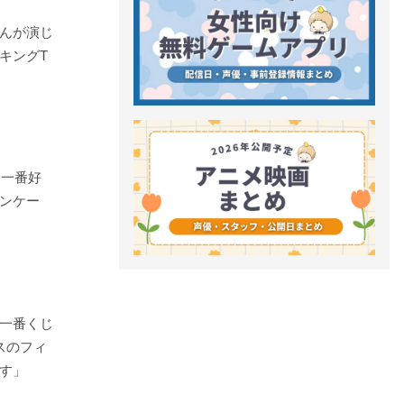
んが演じ
キングT
』一番好
ンケー
一番くじ
スのフィ
す」