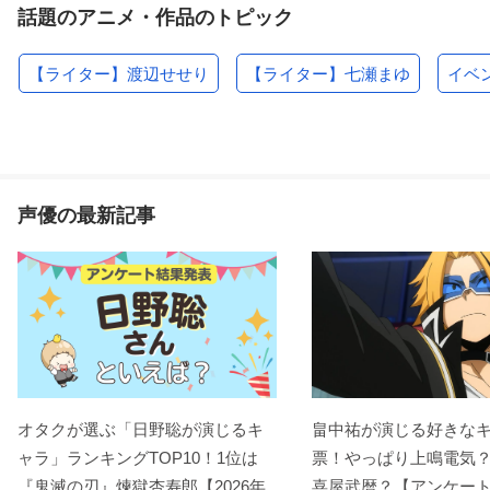
話題のアニメ・作品のトピック
【ライター】渡辺せせり
【ライター】七瀬まゆ
イベ
声優の最新記事
オタクが選ぶ「日野聡が演じるキ
畠中祐が演じる好きな
ャラ」ランキングTOP10！1位は
票！やっぱり上鳴電気
『鬼滅の刃』煉󠄁獄杏寿郎【2026年
喜屋武暦？【アンケー