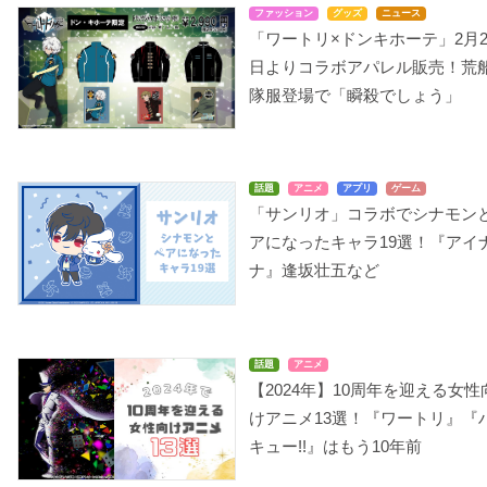
ファッション
グッズ
ニュース
「ワートリ×ドンキホーテ」2月2
日よりコラボアパレル販売！荒
隊服登場で「瞬殺でしょう」
話題
アニメ
アプリ
ゲーム
「サンリオ」コラボでシナモン
アになったキャラ19選！『アイ
ナ』逢坂壮五など
話題
アニメ
【2024年】10周年を迎える女性
けアニメ13選！『ワートリ』『
キュー!!』はもう10年前