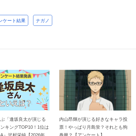
ンケート結果
ナガノ
選ぶ「逢坂良太が演じる
内山昂輝が演じる好きなキャラ投
ンキングTOP10！1位は
票！やっぱり月島蛍？それとも狗
A』沢村栄純【2026年
巻棘？【アンケート】