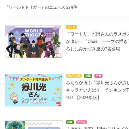
「ワールドトリガー」のニュース 274件
グッズ
『ワートリ』忍田さんのラスボ
が凄い！「Chair」テーマの描き
ろしにみかづき座の7名登場
ランキング
話題
声優
みんなが選ぶ「緑川光さんが演
キャラといえば？」ランキングT
10！【2024年版】
話題
アニメ
「原作に忠実に1話からリメイク