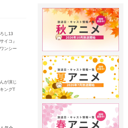
ろし13
サイコ』
ワンシー
んが演じ
キングT
ルも気合