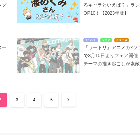
ッグ
るキャラといえば？」ラン
OP10！【2023年版】
イベント
フェア
ニュース
ス一
『ワートリ』アニメガ×ソ
で8月10日よりフェア開催
テーマの描き起こしが素敵
2
3
4
5