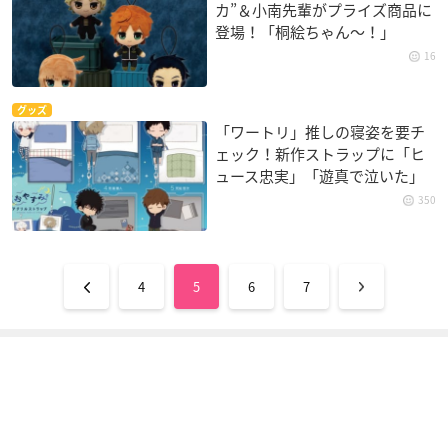
カ”＆小南先輩がプライズ商品に
登場！「桐絵ちゃん～！」
16
グッズ
「ワートリ」推しの寝姿を要チ
ェック！新作ストラップに「ヒ
ュース忠実」「遊真で泣いた」
350
4
5
6
7