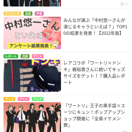
17
ランキング
話題
声優
みんなが選ぶ「中村悠一さんが
演じるキャラといえば？」TOP1
0の結果を発表！【2022年版】
レポート
話題
アニメ
レアコラボ「ワートリ×ドン
キ」梶裕貴さんに続いてキッズ
サイズをゲット！？購入品レポ
ート
グッズ
アニメ
フェア
「ワートリ」王子の黒手袋×ス
ーツにキュン！ポップアップシ
ョップ開催に「全員イケメン
罪」
9