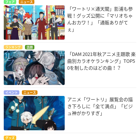
フェア
ニュース
「ワートリ×通天閣」影浦も参
戦！グッズ公開に「マリオちゃ
んおカワ！」「通販ありがて
ぇ」
ランキング
話題
「DAM 2021年秋アニメ主題歌 楽
曲別カラオケランキング」TOP5
0を制したのはどの曲！？
イベント
ニュース
アニメ「ワートリ」展覧会の描
き下ろしに「全て満点」「ビジ
ュ神がかりすぎ」
グッズ