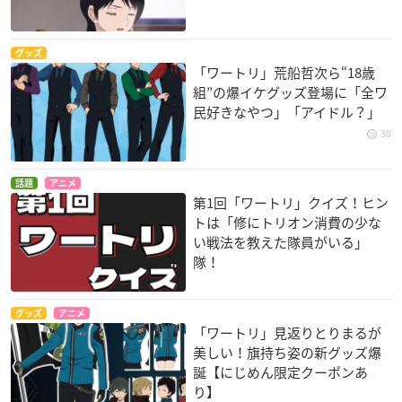
グッズ
「ワートリ」荒船哲次ら“18歳
組”の爆イケグッズ登場に「全ワ
民好きなやつ」「アイドル？」
30
話題
アニメ
第1回「ワートリ」クイズ！ヒン
トは「修にトリオン消費の少な
い戦法を教えた隊員がいる」
隊！
グッズ
アニメ
「ワートリ」見返りとりまるが
美しい！旗持ち姿の新グッズ爆
誕【にじめん限定クーポンあ
り】