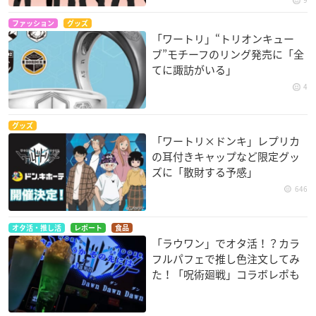
ファッション
グッズ
「ワートリ」“トリオンキュー
ブ”モチーフのリング発売に「全
てに諏訪がいる」
4
グッズ
「ワートリ×ドンキ」レプリカ
の耳付きキャップなど限定グッ
ズに「散財する予感」
646
オタ活・推し活
レポート
食品
「ラウワン」でオタ活！？カラ
フルパフェで推し色注文してみ
た！「呪術廻戦」コラボレポも