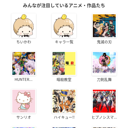
みんなが注目しているアニメ・作品たち
ちいかわ
キャラ一覧
鬼滅の刃
HUNTER...
暗殺教室
刀剣乱舞
サンリオ
ハイキュー!!
ヒプノシスマ...