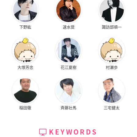
下野紘
速水奨
諏訪部順一
大塚芳忠
花江夏樹
村瀬歩
稲田徹
斉藤壮馬
三宅健太
KEYWORDS