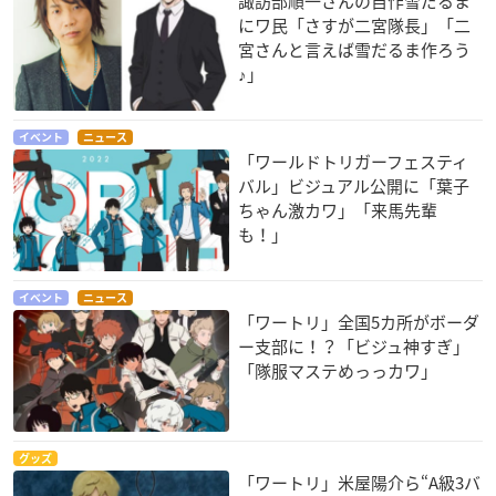
諏訪部順一さんの自作雪だるま
にワ民「さすが二宮隊長」「二
宮さんと言えば雪だるま作ろう
♪」
イベント
ニュース
「ワールドトリガーフェスティ
バル」ビジュアル公開に「葉子
ちゃん激カワ」「来馬先輩
も！」
イベント
ニュース
「ワートリ」全国5カ所がボーダ
ー支部に！？「ビジュ神すぎ」
「隊服マステめっっカワ」
グッズ
「ワートリ」米屋陽介ら“A級3バ