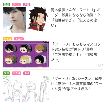
話題
アニメ
声優
岡本信彦さんが「ワートリ」ボ
ーダー隊員になるなら何隊！？
「相性良すぎ」「狙えるの凄
い」
グッズ
アニメ
「ワートリ」もちもちマスコッ
トBOX特典は“黒トリ”遊真！
「二宮隊勢揃い！」「那須隊
だ…」
7
話題
アニメ
声優
「ワートリ」3rdシーズン、最終
回に感涙…！出演声優陣の“ワー
トリ愛”が激アツすぎる！