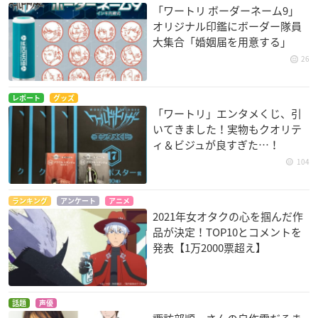
「ワートリ ボーダーネーム9」
オリジナル印鑑にボーダー隊員
大集合「婚姻届を用意する」
26
レポート
グッズ
「ワートリ」エンタメくじ、引
いてきました！実物もクオリテ
ィ＆ビジュが良すぎた…！
104
ランキング
アンケート
アニメ
2021年女オタクの心を掴んだ作
品が決定！TOP10とコメントを
発表【1万2000票超え】
話題
声優