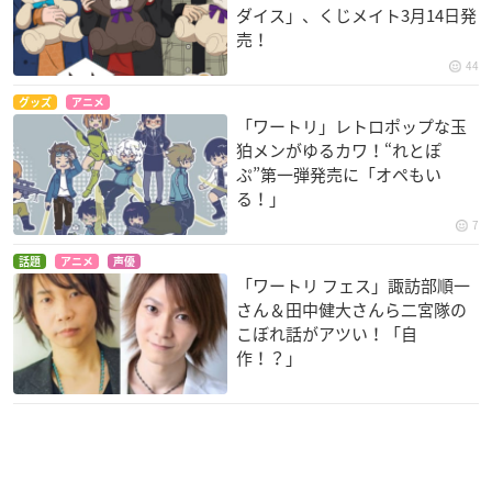
ダイス」、くじメイト3月14日発
売！
44
グッズ
アニメ
「ワートリ」レトロポップな玉
狛メンがゆるカワ！“れとぽ
ぷ”第一弾発売に「オペもい
る！」
7
話題
アニメ
声優
「ワートリ フェス」諏訪部順一
さん＆田中健大さんら二宮隊の
こぼれ話がアツい！「自
作！？」