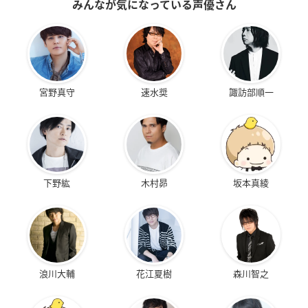
みんなが気になっている声優さん
宮野真守
速水奨
諏訪部順一
下野紘
木村昴
坂本真綾
浪川大輔
花江夏樹
森川智之