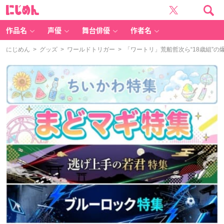
に
じ
め
ん
作品名
声優
舞台俳優
作者名
にじめん
>
グッズ
>
ワールドトリガー
> 「ワートリ」荒船哲次ら“18歳組”