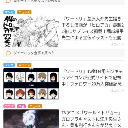
先生ー！！お帰りなさいWWW
マンガ
ニュース
『ワートリ』葦原大介先生描き
下ろし漫画が『ヒロアカ』最新2
2巻にサプライズ掲載！堀越耕平
先生による宣伝イラストも公開
4コメント
ダイナミック食事で笑った
マンガ
ニュース
『ワートリ』Twitter用ちびキャ
ラアイコンが公式サイトで配布
中！フォロワー20万人突破記念
2コメント
アニメ
声優
ニュース
TVアニメ「ワールドトリガー」
ガロプラキャストに江川央生さ
ん・豊永利行さんらが発表！メ