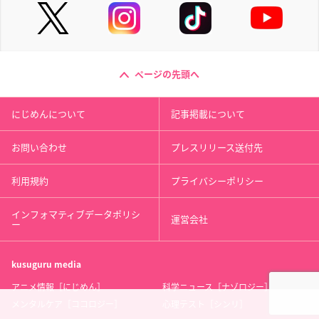
ページの先頭へ
にじめんについて
記事掲載について
お問い合わせ
プレスリリース送付先
利用規約
プライバシーポリシー
インフォマティブデータポリシ
運営会社
ー
kusuguru
media
アニメ情報［にじめん］
科学ニュース［ナゾロジー］
メンタルケア［ココロジー］
心理テスト［シンリ］