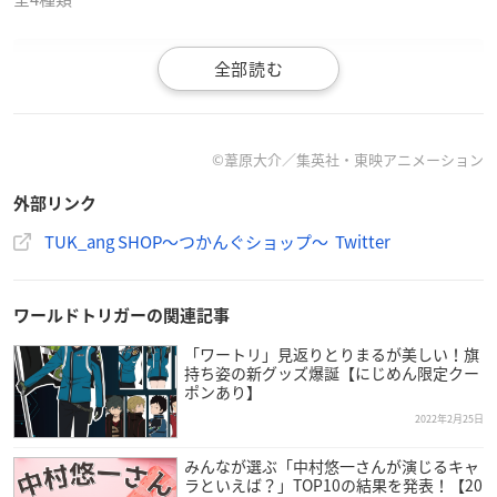
【新商品情報】
TVアニメ「
#ワールドトリガー
」より
©葦原大介／集英社・東映アニメーション
影浦雅人/水上敏志/村上鋼/荒船哲次/穂刈篤
外部リンク
5名の描き下ろしイラストを使用したグッズが発売決定！
ご予約受付中！
TUK_ang SHOP〜つかんぐショップ〜 Twitter
商品詳細・ご予約はこちらから
https://t.co/wJH7sVmPTq
p
ic.twitter.com/FQhcvY79Aw
ワールドトリガーの関連記事
— TUK_ang SHOP〜つかんぐショップ〜 (@tuk_ang)
Febr
uary 25, 2022
「ワートリ」見返りとりまるが美しい！旗
持ち姿の新グッズ爆誕【にじめん限定クー
ポンあり】
2022年2月25日
みんなが選ぶ「中村悠一さんが演じるキャ
ラといえば？」TOP10の結果を発表！【20