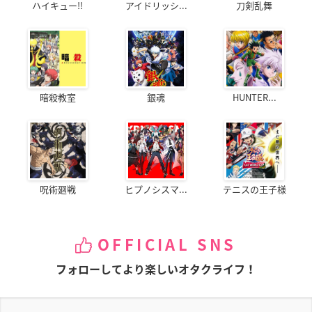
ハイキュー!!
アイドリッシ...
刀剣乱舞
暗殺教室
銀魂
HUNTER...
呪術廻戦
ヒプノシスマ...
テニスの王子様
OFFICIAL SNS
フォローしてより楽しいオタクライフ！