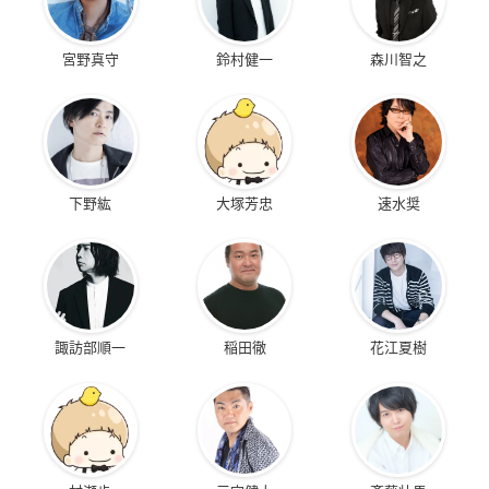
宮野真守
鈴村健一
森川智之
下野紘
大塚芳忠
速水奨
諏訪部順一
稲田徹
花江夏樹