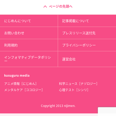
ページの先頭へ
にじめんについて
記事掲載について
お問い合わせ
プレスリリース送付先
利用規約
プライバシーポリシー
インフォマティブデータポリシ
運営会社
ー
kusuguru
media
アニメ情報［にじめん］
科学ニュース［ナゾロジー］
メンタルケア［ココロジー］
心理テスト［シンリ］
Copyright 2013 nijimen.