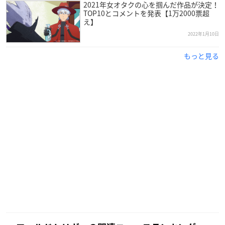
一般：3,500円
2021年女オタクの心を掴んだ作品が決定！
TOP10とコメントを発表【1万2000票超
中高生：3,000円
え】
小学生：2,300円
2022年1月10日
※前売券は数量限定となります。予告なく販売が終了となる場
合があります。
もっと見る
※未就学児無料
・グッズ付前売券
グッズ：ゲストカード付ネックストラップ
※グッズ付き前売券はローソンチケットのみの販売となりま
す。
※数量限定となります。予告なく販売を終了する場合がござい
ます。
取り扱い：
ローソンチケット
店頭販売：ローソン・ミニストップ店内Loppiで直接購入
販売期間：2022年1月17日(月)12:00～2022年2月19日(土)17:59
※土日祝の日時指定券は前日17:59までの予約受付となりま
す。