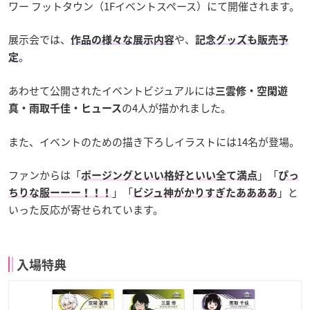
ワー フットタウン（1Fイベントスペース）にて開催されます。
展示会では、
や、
作品の様々な展示内容
記念グッズも販売予
。
定
あわせて公開されたイベントビジュアルには
三雲修・空閑遊
の4人が描かれました。
真・雨取千佳・ヒュース
また、イベントのための描き下ろしイラストには14名が登場。
ファンからは「
」「
ポージングといい格好といい全て満点
ぴっ
」「
」と
ちりな服ーーー！！！
ビジュ神がかりすぎたああああ
いった反応が寄せられています。
入場特典