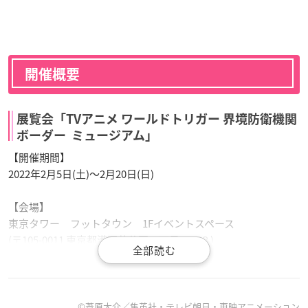
開催概要
展覧会「TVアニメ ワールドトリガー 界境防衛機関
ボーダー ミュージアム」
【開催期間】
2022年2月5日(土)～2月20日(日)
【会場】
東京タワー フットタウン 1Fイベントスペース
(〒105-0011 東京都港区芝公園４丁目２−８)
【開催時間】
11:00～20：00
©︎葦原大介／集英社・テレビ朝日・東映アニメーション