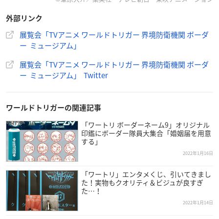
【主催】
外部リンク
東映アニメーション株式会社 株式会社ムービック
※最終入場は閉場の30分前迄。
展覧会「TVアニメ ワールドトリガー 界境防衛機関 ボーダ
※最終日2月20日(日)は18時閉場。
ー ミュージアム」
※東京タワーの営業時間により、変更の場合があります
展覧会「TVアニメ ワールドトリガー 界境防衛機関 ボーダ
※状況により営業時間は変更になる場合がございます。
ー ミュージアム」 Twitter
※新型コロナウイルスの感染拡大により、急遽中止となる場合
がございます。
運営状況については即時イベント公式HP及び公式Twitterでご
ワールドトリガーの関連記事
案内いたします。
「ワートリ ボーダーネーム9」オリジナル
印鑑にボーダー隊員大集合「婚姻届を用意
【チケット情報】※全て税込
する」
・前売券
2022年1月16日
前売券：一般2,000円
中高生：1,500円
「ワートリ」エンタメくじ、引いてきまし
た！実物もクオリティ＆ビジュが良すぎ
小学生：800円
た…！
2022年1月14日
・グッズ付前売券