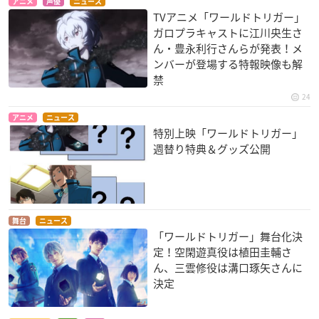
アニメ
声優
ニュース
※入場特典は各日無くなり次第配布終了となります。
TVアニメ「ワールドトリガー」
※入場特典は有料ご入場者のみの配布となります。
ガロプラキャストに江川央生さ
ん・豊永利行さんらが発表！メ
※当日券は前売り券での残数がある場合のみ展示会場入口にて
ンバーが登場する特報映像も解
販売いたします。当日券はローソンチケットでの販売はありま
禁
せん。
24
アニメ
ニュース
特別上映「ワールドトリガー」
週替り特典＆グッズ公開
「TVアニメ
ワールドトリガー
界境防衛機関 ボーダー ミュ
ージアム」
今回のイベントのための描き下ろしイラストを公開！！
こちらのイラストを使用した商品も会場にて発売予定で
舞台
ニュース
「ワールドトリガー」舞台化決
す！
定！空閑遊真役は植田圭輔さ
商品の詳細も後日HPにて発表予定！
#ワールドトリガー
#ワ
ん、三雲修役は溝口琢矢さんに
ールドトリガーミュージアム
pic.twitter.com/T3Ocd3FpCf
決定
— TVアニメ ワールドトリガー 界境防衛機関 ボーダー ミュ
ージアム公式 (@wt_museum)
January 17, 2022