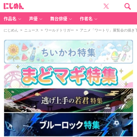
に
じ
め
ん
作品名
声優
舞台俳優
作者名
にじめん
>
ニュース
>
ワールドトリガー
> アニメ「ワートリ」展覧会の描き