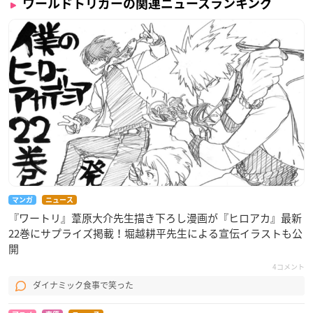
ワールドトリガーの関連ニュースランキング
・当日券
当日券：一般2,300円
中高生：1,800円
小学生：1,000円
※当日券は数量限定となります。予告なく販売が終了となる場
合があります。
※未就学児無料
※当日券は会場のみでの販売となります。
取扱：展示会場当日券窓口
【入場特典】
マンガ
ニュース
特典カード(全14種)
『ワートリ』葦原大介先生描き下ろし漫画が『ヒロアカ』最新
特典カード(全14種)を入場時に会場入口にてお渡しされます。
22巻にサプライズ掲載！堀越耕平先生による宣伝イラストも公
受け取り忘れのないようご注意ください。
開
※不良品以外交換はできませんので必ずその場でご確認をお願
4コメント
いします。
ダイナミック食事で笑った
※全14種よりランダムで2種のお渡しとなります。絵柄はお選
びいただけません。