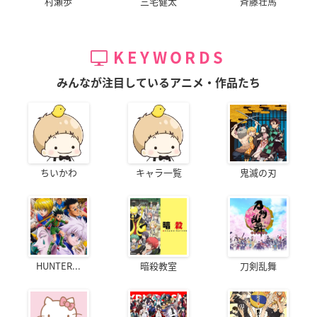
村瀬歩
三宅健太
斉藤壮馬
KEYWORDS
みんなが注目しているアニメ・作品たち
ちいかわ
キャラ一覧
鬼滅の刃
HUNTER...
暗殺教室
刀剣乱舞