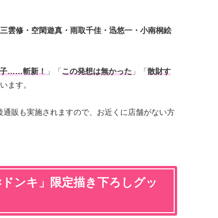
三雲修・空閑遊真・雨取千佳・迅悠一・小南桐絵
子……斬新！
」「
この発想は無かった
」「
散財す
います。
り事後通販も実施されますので、お近くに店舗がない方
×ドンキ」限定描き下ろしグッ