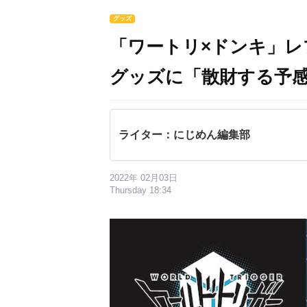
グッズ
「ワートリ×ドンキ」
グッズに「散財する予
ライター：にじめん編集部
2022年 02月03日
Thursday 18:34