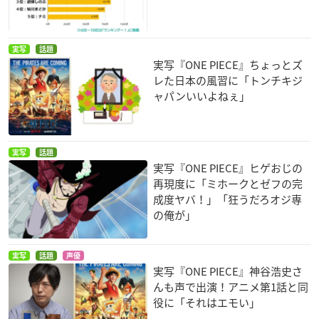
実写
話題
実写『ONE PIECE』ちょっとズ
レた日本の風習に「トンチキジ
ャパンいいよねぇ」
実写
話題
実写『ONE PIECE』ヒゲおじの
再現度に「ミホークとゼフの完
成度ヤバ！」「狂うだろオジ専
の俺が」
実写
話題
声優
実写『ONE PIECE』神谷浩史さ
んも声で出演！アニメ第1話と同
役に「それはエモい」