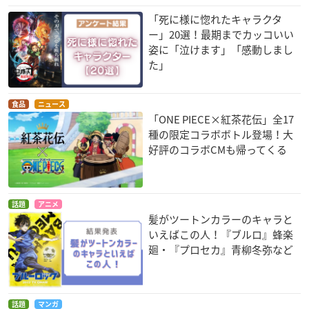
「死に様に惚れたキャラクタ
ー」20選！最期までカッコいい
姿に「泣けます」「感動しまし
た」
食品
ニュース
「ONE PIECE×紅茶花伝」全17
種の限定コラボボトル登場！大
好評のコラボCMも帰ってくる
話題
アニメ
髪がツートンカラーのキャラと
いえばこの人！『ブルロ』蜂楽
廻・『プロセカ』青柳冬弥など
話題
マンガ