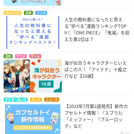
ランキング
話題
マンガ
人生の教科書になったと思え
る“学べる”漫画ランキングTOP
9！『ONE PIECE』『鬼滅』を抑
えた第1位は？
話題
アニメ
ゲーム
海が似合うキャラクターといえ
ばこの人！『アイナナ』十龍之
介など【10選】
オタ活・推し活
グッズ
ニュース
【2023年7月第2週発売】新作カ
プセルトイ情報｜『スプラ3』
『ミッフィー』『ブルーロッ
ク』など
110