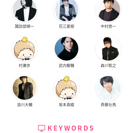
諏訪部順一
花江夏樹
中村悠一
村瀬歩
武内駿輔
森川智之
浪川大輔
坂本真綾
斉藤壮馬
KEYWORDS