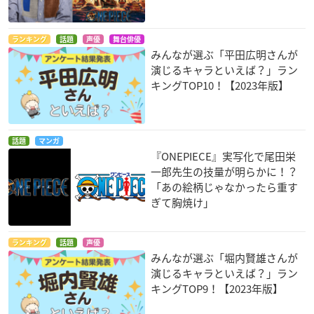
ランキング
話題
声優
舞台俳優
みんなが選ぶ「平田広明さんが
演じるキャラといえば？」ラン
キングTOP10！【2023年版】
話題
マンガ
『ONEPIECE』実写化で尾田栄
一郎先生の技量が明らかに！？
「あの絵柄じゃなかったら重す
ぎて胸焼け」
ランキング
話題
声優
みんなが選ぶ「堀内賢雄さんが
演じるキャラといえば？」ラン
キングTOP9！【2023年版】