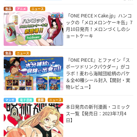
食品
アニメ
ニュース
「ONE PIECE×Cake.jp」ハンコ
ックの「メロメロンケーキ缶」7
月10日発売！メロンづくしのシ
ョートケーキ
食品
ニュース
『ONE PIECE』とファイン「ス
ポーツドリンクパウダー」がコ
ラボ！麦わら海賊団絵柄のパケ
＆全40種シール封入【開封・実
物レビュー】
マンガ
電子漫画
書籍
ニュース
本日発売の新刊漫画・コミック
ス一覧【発売日：2023年7月4
日】