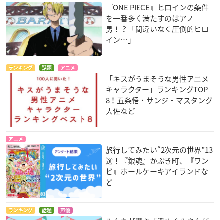
『ONE PIECE』ヒロインの条件
を一番多く満たすのはアノ
男！？「間違いなく圧倒的ヒロ
イン…」
ランキング
話題
アニメ
「キスがうまそうな男性アニメ
キャラクター」ランキングTOP
8！五条悟・サンジ・マスタング
大佐など
アニメ
旅行してみたい“2次元の世界”13
選！『銀魂』かぶき町、『ワン
ピ』ホールケーキアイランドな
ど
ランキング
話題
声優