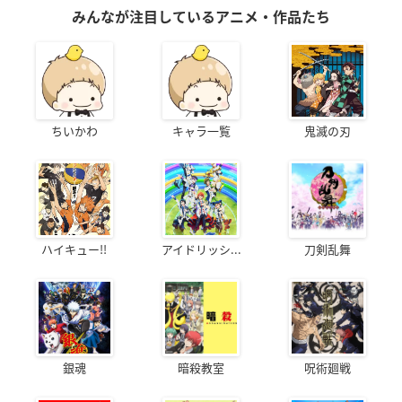
みんなが注目しているアニメ・作品たち
ちいかわ
キャラ一覧
鬼滅の刃
ハイキュー!!
アイドリッシ...
刀剣乱舞
銀魂
暗殺教室
呪術廻戦