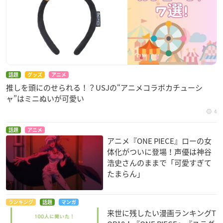
話題
グッズ
アニメ
推しを頭にのせられる！？USJの“アニメコラボカチューシ
ャ”はミニぬいが可愛い
4
話題
アニメ
アニメ『ONE PIECE』ローの女
体化がついに登場！声優は神谷
浩史さんのままで「可愛すぎて
たまらん」
ランキング
話題
マンガ
来世に残したい漫画ランキングT