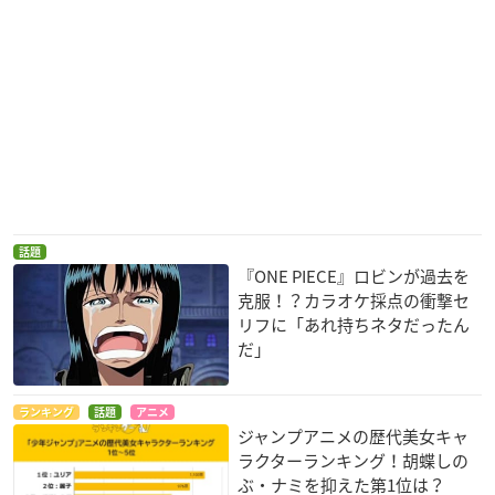
話題
『ONE PIECE』ロビンが過去を
克服！？カラオケ採点の衝撃セ
リフに「あれ持ちネタだったん
だ」
ランキング
話題
アニメ
ジャンプアニメの歴代美女キャ
ラクターランキング！胡蝶しの
ぶ・ナミを抑えた第1位は？