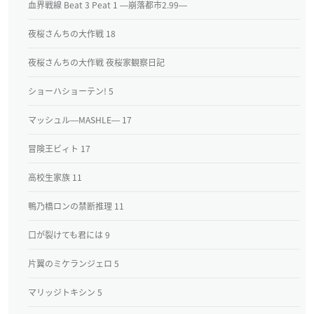
血界戦線 Beat 3 Peat 1 ―崩落都市2.99―
夜桜さんちの大作戦 18
夜桜さんちの大作戦 夜桜家観察日記
ショーハショーテン! 5
マッシュル―MASHLE― 17
冒険王ビィト 17
高校生家族 11
鴨乃橋ロンの禁断推理 11
口が裂けても君には 9
片翼のミケランジェロ 5
マリッジトキシン 5