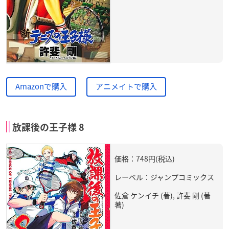
Amazonで購入
アニメイトで購入
放課後の王子様 8
価格：748円(税込)
レーベル：ジャンプコミックス
佐倉 ケンイチ (著), 許斐 剛 (著
著)