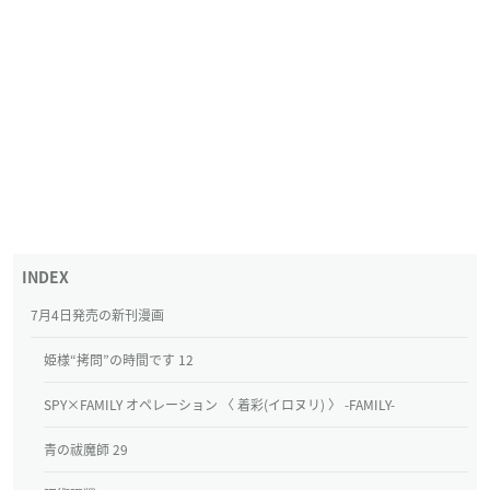
7月4日発売の新刊漫画
姫様“拷問”の時間です 12
SPY×FAMILY オペレーション 〈 着彩(イロヌリ) 〉 -FAMILY-
青の祓魔師 29