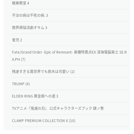
戦奏教室 4
不治の病は不死の病. 3
限界煩悩活劇オサム 3
雀児 2
Fate/Grand Order ‐Epic of Remnant‐ 亜種特異点EX 深海電脳楽土 SE.R
A.PH (7)
残虐すぎる異世界でも鈴木は可愛い (2)
TRUMP (4)
ELDEN RING 黄金樹への道 3
TVアニメ『鬼滅の刃』 公式キャラクターズブック 肆ノ巻
CLAMP PREMIUM COLLECTION X (10)