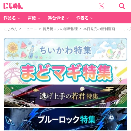
に
じ
め
ん
作品名
声優
舞台俳優
作者名
にじめん
>
ニュース
>
鴨乃橋ロンの禁断推理
> 本日発売の新刊漫画・コミック