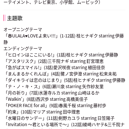
ーテイメント、テレビ東京、小学館、ムービック）
主題歌
オープニングテーマ
「春ULALA♥LOVEよ来い!!!」(1-12話) 桂ヒナギク starring 伊藤
静
エンディングテーマ
「ヒロインはここにいる!」(1話)桂ヒナギク starring 伊藤静
「アスタリスク」(2話)三千院ナギ starring 釘宮理恵
「急がばスマイル!」(3話)愛沢咲夜 starring 植田佳奈
「まんまるかくれんぼ」(4話)鷺ノ宮伊澄 starring 松来未祐
「ダイキライは恋のはじまり」(5話)桂ヒナギク starring 伊藤静
「ナ・ノ・キ・ス」(6話)瀬川泉 starring 矢作紗友里
「月の祈り」(7話)水蓮寺ルカ starring 山崎はるか
「Walkin’」(8話)西沢歩 starring 高橋美佳子
「POKER FACE for all」(9話)春風千桜 starring 藤村歩
「約束」(10話)マリア starring 田中理恵
「水曜日のサンデー」(11話)剣野カユラ starring 日笠陽子
「Invitation 〜君といる場所で〜」(12話)綾崎ハヤテ&三千院ナ