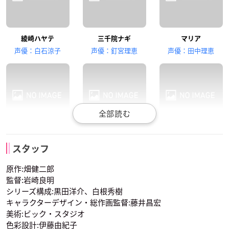
井上麻里奈
中島沙樹
矢作紗友里
綾崎ハヤテ
三千院ナギ
マリア
橘ワタル
貴嶋サキ
瀬川泉
声優：白石涼子
声優：釘宮理恵
声優：田中理恵
中尾衣里
浅野真澄
高橋美佳子
桂ヒナギク
桂雪路
鷺ノ宮伊澄
花菱美希
朝風理沙
西沢歩
スタッフ
声優：伊藤静
声優：生天目仁美
声優：松来未祐
原作:畑健二郎
監督:岩崎良明
シリーズ構成:黒田洋介、白根秀樹
キャラクターデザイン・総作画監督:藤井昌宏
美術:ビック・スタジオ
色彩設計:伊藤由紀子