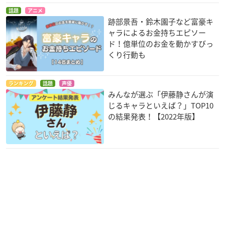
話題
アニメ
跡部景吾・鈴木園子など富豪キ
ャラによるお金持ちエピソー
ド！億単位のお金を動かすびっ
くり行動も
ランキング
話題
声優
みんなが選ぶ「伊藤静さんが演
じるキャラといえば？」TOP10
の結果発表！【2022年版】