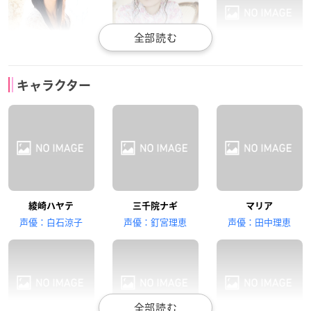
伊藤静
高橋美佳子
山崎はるか
キャラクター
桂ヒナギク
西沢歩
水蓮寺ルカ
川澄綾子
綾崎ハヤテ
三千院ナギ
マリア
天王州アテネ
声優：白石涼子
声優：釘宮理恵
声優：田中理恵