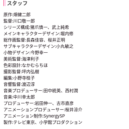
瀬川泉
西沢歩
タマ
スタッフ
声優：伊藤静
声優：松来未祐
声優：植田佳奈
原作:畑健二郎
監督:川口敬一郎
シリーズ構成:猪爪慎一、武上純希
メインキャラクターデザイン:堀内修
総作画監督:長森佳容、桜井正明
サブキャラクターデザイン:小丸敏之
小物デザイン:今野幸一
三宅健太
若本規夫
橘ワタル
貴嶋サキ
桂雪路
美術監督:海津利子
クラウス
天の声
声優：井上麻里奈
声優：中島沙樹
声優：生天目仁美
色彩設計:なかむらちほ
撮影監督:坪内弘樹
編集:小野寺桂子
音響監督:渡辺淳
音楽プロデューサー:田中統英、西村潤
音楽:中川幸太郎
プロデューサー:岩田伸一、古市直彦
アニメーションプロデューサー:桜井涼介
瀬川泉
西沢歩
タマ
声優：矢作紗友里
声優：高橋美佳子
声優：小杉十郎太
アニメーション制作:SynergySP
製作:テレビ東京、小学館プロダクション