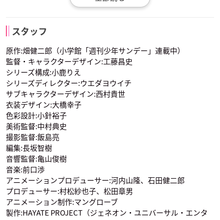
桂ヒナギク
西沢歩
水蓮寺ルカ
スタッフ
声優：伊藤静
声優：高橋美佳子
声優：山崎はるか
原作:畑健二郎（小学館「週刊少年サンデー」連載中）
監督・キャラクターデザイン:工藤昌史
シリーズ構成:小鹿りえ
シリーズディレクター:ウエダヨウイチ
サブキャラクターデザイン:西村貴世
衣装デザイン:大橋幸子
色彩設計:小針裕子
天王州アテネ
美術監督:中村典史
声優：川澄綾子
撮影監督:飯島亮
編集:長坂智樹
音響監督:亀山俊樹
音楽:前口渉
アニメーションプロデューサー:河内山隆、石田健二郎
プロデューサー:村松紗也子、松田章男
アニメーション制作:マングローブ
製作:HAYATE PROJECT（ジェネオン・ユニバーサル・エンタ