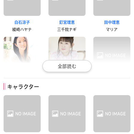
白石涼子
釘宮理恵
田中理恵
綾崎ハヤテ
三千院ナギ
マリア
伊藤静
高橋美佳子
藤村歩
キャラクター
桂ヒナギク
西沢歩
春風千桜