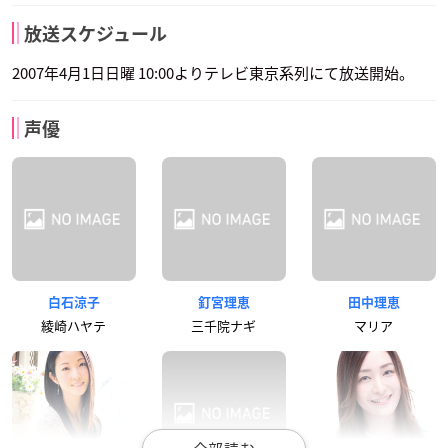
放送スケジュール
2007年4月1日日曜 10:00よりテレビ東京系列にて放送開始。
声優
白石涼子
釘宮理恵
田中理恵
綾崎ハヤテ
三千院ナギ
マリア