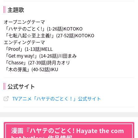
主題歌
オープニングテーマ
「ハヤテのごとく!」(1-26話)KOTOKO
「七転八起☆至上主義!」(27-52話)KOTOKO
クラウス
天の声
エンディングテーマ
声優：三宅健太
声優：若本規夫
「Proof」(1-13話)MELL
「Get my way!」(14-26話)川田まみ
「Chasse」(27-39話)詩月カオリ
「木の芽風」(40-52話)IKU
公式サイト
TVアニメ「ハヤテのごとく！」公式サイト
漫画『ハヤテのごとく! Hayate the com