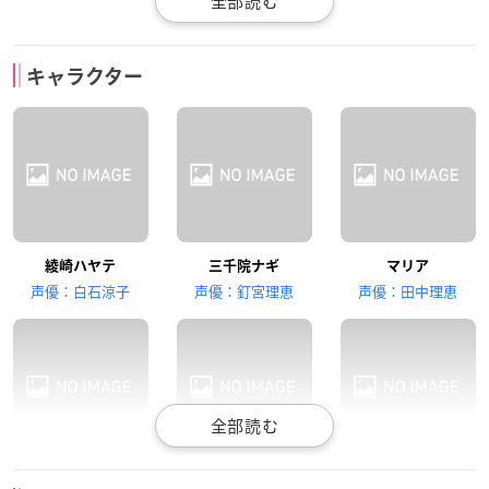
伊藤静
松来未祐
植田佳奈
キャラクター
桂ヒナギク
鷺ノ宮伊澄
愛沢咲夜
井上麻里奈
中島沙樹
生天目仁美
綾崎ハヤテ
三千院ナギ
マリア
橘ワタル
貴嶋サキ
桂雪路
声優：白石涼子
声優：釘宮理恵
声優：田中理恵
矢作紗友里
高橋美佳子
小杉十郎太
桂ヒナギク
鷺ノ宮伊澄
愛沢咲夜