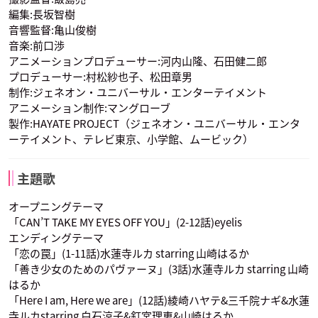
編集:長坂智樹
音響監督:亀山俊樹
音楽:前口渉
アニメーションプロデューサー:河内山隆、石田健二郎
プロデューサー:村松紗也子、松田章男
制作:ジェネオン・ユニバーサル・エンターテイメント
アニメーション制作:マングローブ
製作:HAYATE PROJECT（ジェネオン・ユニバーサル・エンタ
ーテイメント、テレビ東京、小学館、ムービック）
主題歌
オープニングテーマ
「CAN’T TAKE MY EYES OFF YOU」(2-12話)eyelis
エンディングテーマ
「恋の罠」(1-11話)水蓮寺ルカ starring 山崎はるか
「善き少女のためのパヴァーヌ」(3話)水蓮寺ルカ starring 山崎
はるか
「Here I am, Here we are」(12話)綾崎ハヤテ&三千院ナギ&水蓮
寺ルカstarring 白石涼子&釘宮理恵&山崎はるか