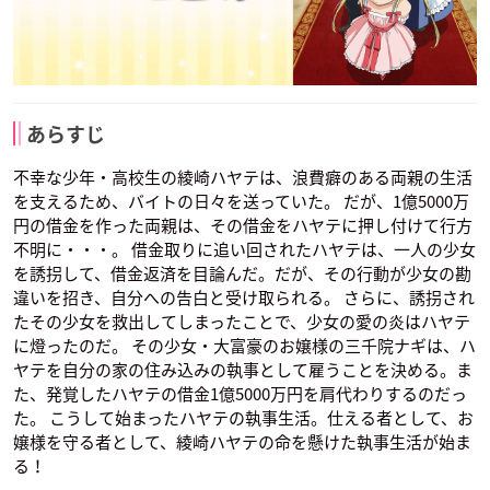
あらすじ
不幸な少年・高校生の綾崎ハヤテは、浪費癖のある両親の生活
を支えるため、バイトの日々を送っていた。 だが、1億5000万
円の借金を作った両親は、その借金をハヤテに押し付けて行方
不明に・・・。 借金取りに追い回されたハヤテは、一人の少女
を誘拐して、借金返済を目論んだ。だが、その行動が少女の勘
違いを招き、自分への告白と受け取られる。 さらに、誘拐され
たその少女を救出してしまったことで、少女の愛の炎はハヤテ
に燈ったのだ。 その少女・大富豪のお嬢様の三千院ナギは、ハ
ヤテを自分の家の住み込みの執事として雇うことを決める。ま
た、発覚したハヤテの借金1億5000万円を肩代わりするのだっ
た。 こうして始まったハヤテの執事生活。仕える者として、お
嬢様を守る者として、綾崎ハヤテの命を懸けた執事生活が始ま
る！