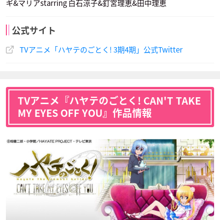
ギ&マリアstarring 白石涼子&釘宮理恵&田中理恵
公式サイト
TVアニメ「ハヤテのごとく! 3期4期」公式Twitter
TVアニメ『ハヤテのごとく! CAN'T TAKE
MY EYES OFF YOU』作品情報