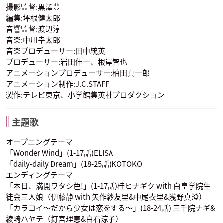
撮影監督:黒澤豊
植田佳奈
堀江由衣
橘ワタル
貴嶋サキ
瀬川泉
編集:坪根健太郎
愛沢咲夜
ソニア・シャフルナ
声優：井上麻里奈
声優：中島沙樹
声優：矢作紗友里
ーズ
音響監督:渡辺淳
音楽:中川幸太郎
音楽プロデューサー:田中統英
プロデューサー:岩田伸一、根岸智也
アニメーションプロデューサー:柏田真一郎
アニメーション制作:J.C.STAFF
製作:テレビ東京、小学館集英社プロダクション
花菱美希
朝風理沙
西沢歩
声優：中尾衣里
声優：浅野真澄
声優：高橋美佳子
主題歌
オープニングテーマ
「Wonder Wind」(1-17話)ELISA
「daily-daily Dream」(18-25話)KOTOKO
エンディングテーマ
「本日、満開ワタシ色!」(1-17話)桂ヒナギク with 白皇学院生
徒会三人娘（伊藤静 with 矢作紗友里&中尾衣里&浅野真澄）
愛沢咲夜
ソニア・シャフルナ
「カラコイ〜だから少女は恋をする〜」(18-24話) 三千院ナギ&
ーズ
声優：植田佳奈
綾崎ハヤテ（釘宮理恵&白石涼子）
声優：堀江由衣