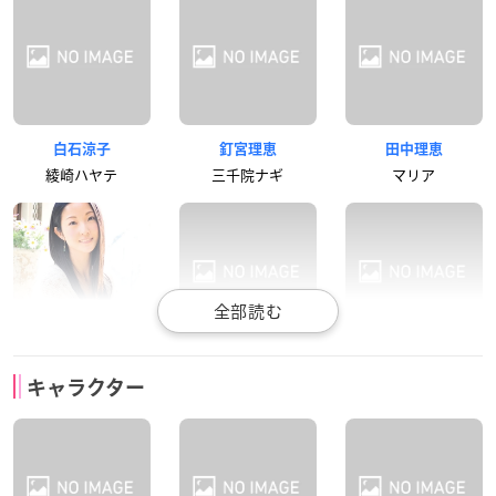
白石涼子
釘宮理恵
田中理恵
綾崎ハヤテ
三千院ナギ
マリア
伊藤静
生天目仁美
松来未祐
キャラクター
桂ヒナギク
桂雪路
鷺ノ宮伊澄