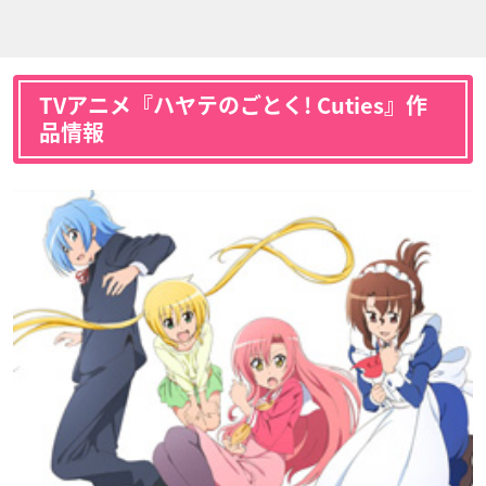
TVアニメ『ハヤテのごとく! Cuties』作
品情報