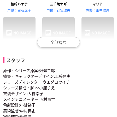
山崎はるか
井口裕香
綾崎ハヤテ
三千院ナギ
マリア
水蓮寺ルカ
ツグミルリ
声優：白石涼子
声優：釘宮理恵
声優：田中理恵
桂ヒナギク
西沢歩
春風千桜
スタッフ
声優：伊藤静
声優：高橋美佳子
声優：藤村歩
原作・シリーズ原案:畑健二郎
監督・キャラクターデザイン:工藤昌史
シリーズディレクター:ウエダヨウイチ
シリーズ構成・脚本:小鹿りえ
衣装デザイン:大橋幸子
メインアニメーター:西村貴世
色彩設計:小針裕子
水蓮寺ルカ
ツグミルリ
美術監督:中村典史
声優：山崎はるか
声優：井口裕香
撮影監督:飯島亮