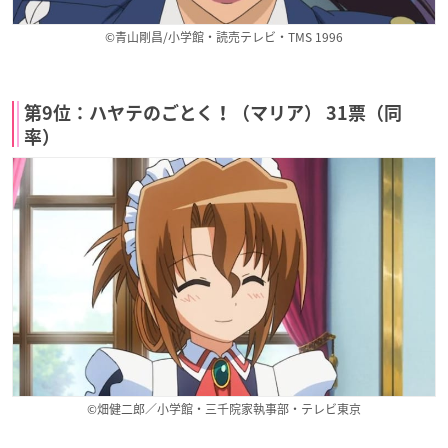
©青山剛昌/小学館・読売テレビ・TMS 1996
第9位：ハヤテのごとく！（マリア） 31票（同
率）
©畑健二郎／小学館・三千院家執事部・テレビ東京