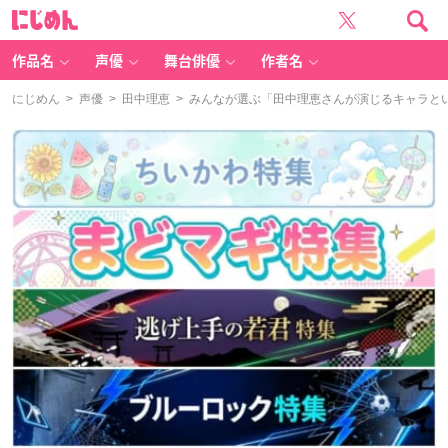
に
じ
め
ん
作品名
声優
舞台俳優
作者名
にじめん
>
声優
>
田中理恵
> みんなが選ぶ「田中理恵さんが演じるキャラといえ