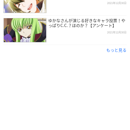
2021年12月30日
田中さんは北海道出身で現在オフィスアネモネに所属してお
り、今年で43歳を迎えます。
ゆかなさんが演じる好きなキャラ投票！や
っぱりC.C.？ほのか？【アンケート】
2021年12月30日
大好きなイラストレーター・いのまたむつみさんがジャケット
イラストを手掛けたドラマCD「CDシアター ドラゴンクエス
ト」を聴いたことがきっかけで、声優を志すことになった田中
もっと見る
さん。
専門学校在学中にヴォーカルオーディションでグランプリを獲
得し歌手デビュー。
声優としては、1997年に活動をスタートさせました。
声優業の傍ら音楽活動も行うなど、多彩な方面で活躍中の人気
声優さんです！