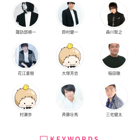
諏訪部順一
鈴村健一
森川智之
花江夏樹
大塚芳忠
稲田徹
村瀬歩
斉藤壮馬
三宅健太
KEYWORDS