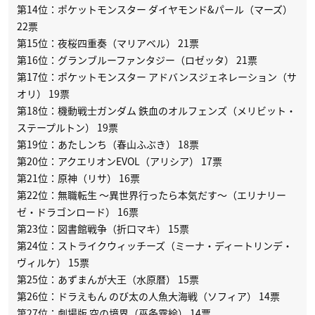
第14位：ポケットモンスター ダイヤモンド&パール（マーズ）
22票
第15位：夜桜四重奏（マリアベル） 21票
第16位：グランブルーファンタジー（ロゼッタ） 21票
第17位：ポケットモンスター アドバンスジェネレーション（サ
オリ） 19票
第18位：機動戦士ガンダム 鉄血のオルフェンズ（メリビット・
ステープルトン） 19票
第19位：あたしンち（春山ふぶき） 18票
第20位：アクエリオンEVOL（アリシア） 17票
第21位：原神（リサ） 16票
第22位：無職転生 〜異世界行ったら本気だす〜（エリナリー
ゼ・ドラゴンロード） 16票
第23位：図書館戦争（折口マキ） 15票
第24位：ストライクウィッチーズ（ミーナ・ディートリンデ・
ヴィルケ） 15票
第25位：あずまんが大王（水原暦） 15票
第26位：ドラえもん のび太の人魚大海戦（ソフィア） 14票
第27位：劇場版 空の境界（巫条霧絵） 14票