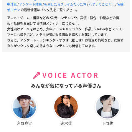
中理恵
/
アンケート結果
/
転生したらスライムだった件
/
ハヤテのごとく！
/
名探
偵コナン
の最新情報はリンク先をご覧ください。
アニメ・ゲーム・漫画などの2次元コンテンツや、声優・舞台・俳優などの情
報・話題をお届けする情報メディア「にじめん」。
女性向けアニメをはじめ、少年アニメやキャラクター作品、VTuberなどストリー
マーにも幅を広げ、オタクが気になる情報を幅広くお届けしています。
さらに、アンケート・ランキング・オタ活（推し活）お役立ち情報など、女性オ
タクがワクワク楽しめるようなコンテンツも発信しています。
VOICE ACTOR
みんなが気になっている声優さん
宮野真守
速水奨
下野紘