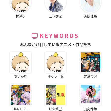
村瀬歩
三宅健太
斉藤壮馬
KEYWORDS
みんなが注目しているアニメ・作品たち
ちいかわ
キャラ一覧
鬼滅の刃
HUNTER...
暗殺教室
刀剣乱舞