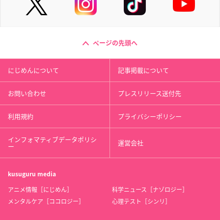
ページの先頭へ
にじめんについて
記事掲載について
お問い合わせ
プレスリリース送付先
利用規約
プライバシーポリシー
インフォマティブデータポリシ
運営会社
ー
kusuguru
media
アニメ情報［にじめん］
科学ニュース［ナゾロジー］
メンタルケア［ココロジー］
心理テスト［シンリ］