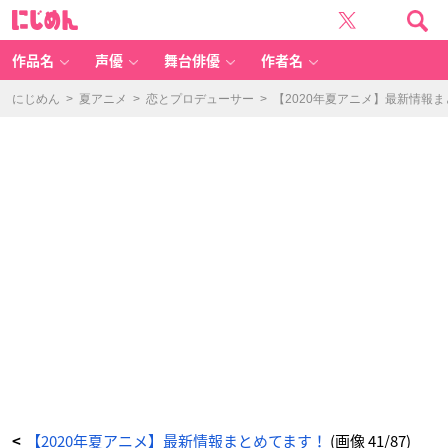
【2
に
0
じ
2
め
0
ん
年
夏
作品名
声優
舞台俳優
作者名
ア
ニ
メ】
最
にじめん
>
夏アニメ
>
恋とプロデューサー
>
【2020年夏アニメ】最新情報
新
情
報
ま
と
め
て
ま
す！
_
4
1
番
目
の
画
像
-
ア
ニ
メ
情
報
サ
イ
ト
に
じ
め
ん
【2020年夏アニメ】最新情報まとめてます！
(画像 41/87)
<