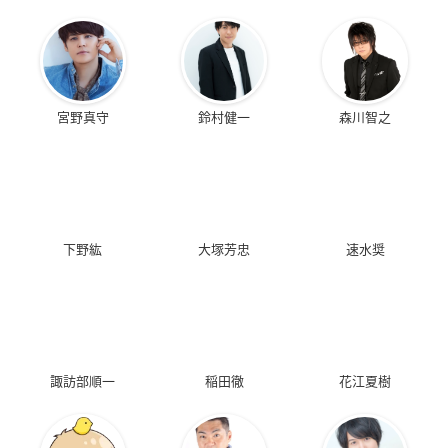
宮野真守
鈴村健一
森川智之
下野紘
大塚芳忠
速水奨
諏訪部順一
稲田徹
花江夏樹