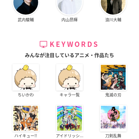
武内駿輔
内山昂輝
浪川大輔
KEYWORDS
みんなが注目しているアニメ・作品たち
ちいかわ
キャラ一覧
鬼滅の刃
ハイキュー!!
アイドリッシ...
刀剣乱舞