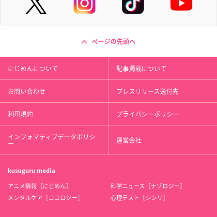
ページの先頭へ
にじめんについて
記事掲載について
お問い合わせ
プレスリリース送付先
利用規約
プライバシーポリシー
インフォマティブデータポリシ
運営会社
ー
kusuguru
media
アニメ情報［にじめん］
科学ニュース［ナゾロジー］
メンタルケア［ココロジー］
心理テスト［シンリ］