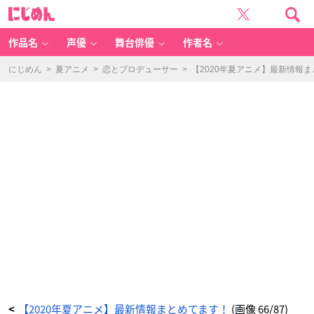
【2
に
0
じ
2
め
0
ん
年
夏
作品名
声優
舞台俳優
作者名
ア
ニ
メ】
最
にじめん
>
夏アニメ
>
恋とプロデューサー
>
【2020年夏アニメ】最新情報
新
情
報
ま
と
め
て
ま
す！
_
6
6
番
目
の
画
像
-
ア
ニ
メ
情
報
サ
イ
ト
に
じ
め
ん
【2020年夏アニメ】最新情報まとめてます！
(画像 66/87)
<