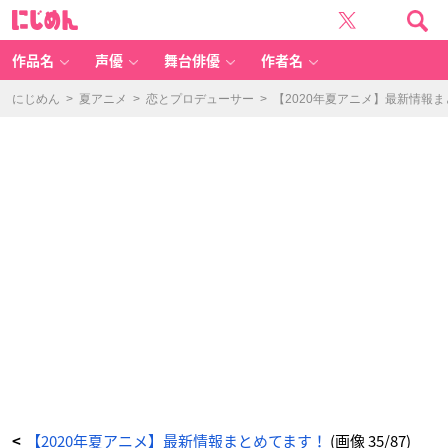
【2
に
0
じ
2
め
0
ん
年
夏
作品名
声優
舞台俳優
作者名
ア
ニ
メ】
最
にじめん
>
夏アニメ
>
恋とプロデューサー
>
【2020年夏アニメ】最新情報
新
情
報
ま
と
め
て
ま
す！
_
3
5
番
目
の
画
像
-
ア
ニ
メ
情
報
サ
イ
ト
に
じ
め
ん
【2020年夏アニメ】最新情報まとめてます！
(画像 35/87)
<