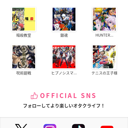
暗殺教室
銀魂
HUNTER...
呪術廻戦
ヒプノシスマ...
テニスの王子様
OFFICIAL SNS
フォローしてより楽しいオタクライフ！