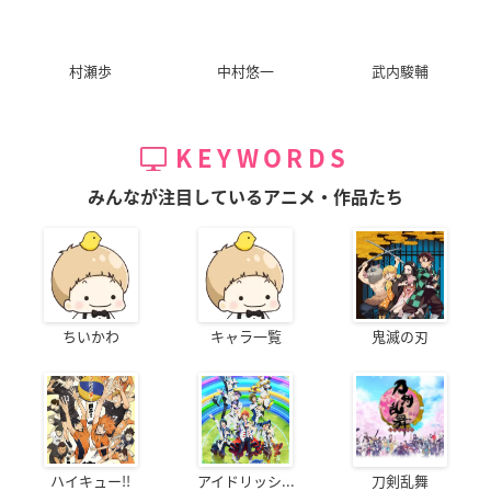
村瀬歩
中村悠一
武内駿輔
KEYWORDS
みんなが注目しているアニメ・作品たち
ちいかわ
キャラ一覧
鬼滅の刃
ハイキュー!!
アイドリッシ...
刀剣乱舞