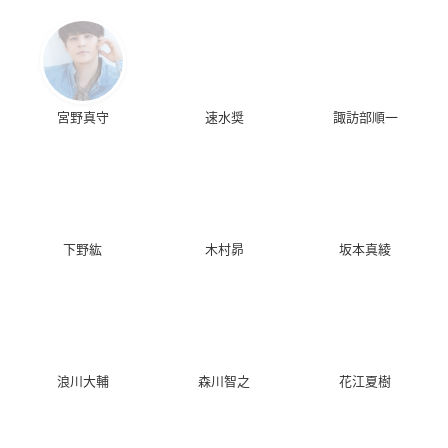
宮野真守
速水奨
諏訪部順一
下野紘
木村昴
坂本真綾
浪川大輔
森川智之
花江夏樹