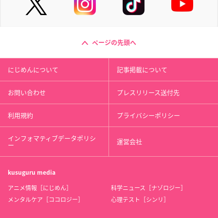
ページの先頭へ
にじめんについて
記事掲載について
お問い合わせ
プレスリリース送付先
利用規約
プライバシーポリシー
インフォマティブデータポリシ
運営会社
ー
kusuguru
media
アニメ情報［にじめん］
科学ニュース［ナゾロジー］
メンタルケア［ココロジー］
心理テスト［シンリ］