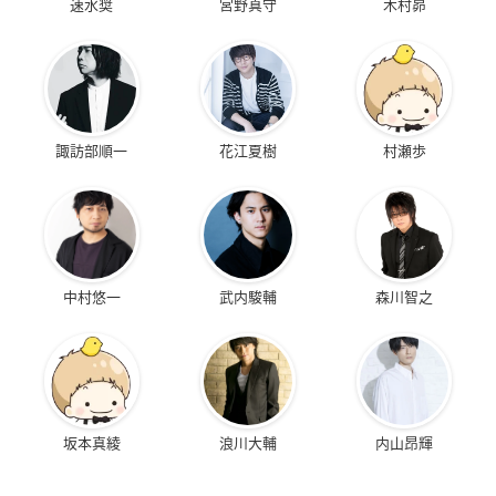
速水奨
宮野真守
木村昴
諏訪部順一
花江夏樹
村瀬歩
中村悠一
武内駿輔
森川智之
坂本真綾
浪川大輔
内山昂輝