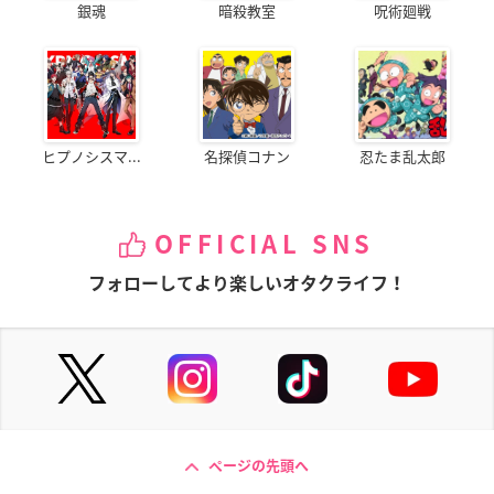
銀魂
暗殺教室
呪術廻戦
ヒプノシスマ...
名探偵コナン
忍たま乱太郎
OFFICIAL SNS
フォローしてより楽しいオタクライフ！
ページの先頭へ