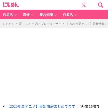
【2
に
0
じ
2
め
0
ん
年
夏
作品名
声優
舞台俳優
作者名
ア
ニ
メ】
最
にじめん
>
夏アニメ
>
恋とプロデューサー
>
【2020年夏アニメ】最新情報
新
情
報
ま
と
め
て
ま
す！
_
1
6
番
目
の
画
像
-
ア
ニ
メ
情
報
サ
イ
ト
に
じ
め
ん
【2020年夏アニメ】最新情報まとめてます！
(画像 16/87)
<