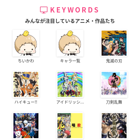
KEYWORDS
みんなが注目しているアニメ・作品たち
ちいかわ
キャラ一覧
鬼滅の刃
ハイキュー!!
アイドリッシ...
刀剣乱舞