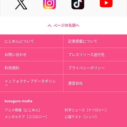
ページの先頭へ
にじめんについて
記事掲載について
お問い合わせ
プレスリリース送付先
利用規約
プライバシーポリシー
インフォマティブデータポリシ
運営会社
ー
kusuguru
media
アニメ情報［にじめん］
科学ニュース［ナゾロジー］
メンタルケア［ココロジー］
心理テスト［シンリ］