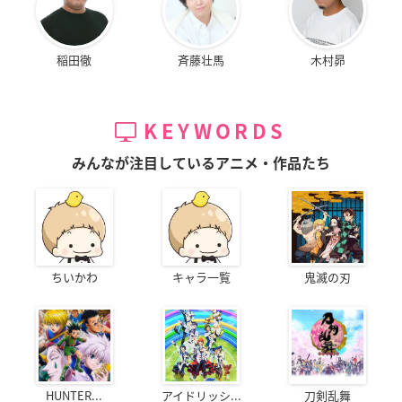
稲田徹
斉藤壮馬
木村昴
KEYWORDS
みんなが注目しているアニメ・作品たち
ちいかわ
キャラ一覧
鬼滅の刃
HUNTER...
アイドリッシ...
刀剣乱舞