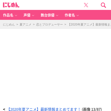
【2
に
0
じ
2
め
0
ん
年
夏
作品名
声優
舞台俳優
作者名
ア
ニ
メ】
最
にじめん
>
夏アニメ
>
恋とプロデューサー
>
【2020年夏アニメ】最新情報
新
情
報
ま
と
め
て
ま
す！
_
1
3
番
目
の
画
像
-
ア
ニ
メ
情
報
サ
イ
ト
に
じ
め
ん
【2020年夏アニメ】最新情報まとめてます！
(画像 13/87)
<