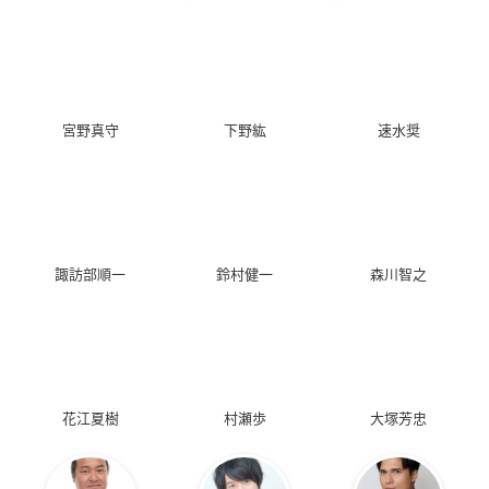
宮野真守
下野紘
速水奨
諏訪部順一
鈴村健一
森川智之
花江夏樹
村瀬歩
大塚芳忠