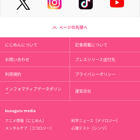
ページの先頭へ
にじめんについて
記事掲載について
お問い合わせ
プレスリリース送付先
利用規約
プライバシーポリシー
インフォマティブデータポリシ
運営会社
ー
kusuguru
media
アニメ情報［にじめん］
科学ニュース［ナゾロジー］
メンタルケア［ココロジー］
心理テスト［シンリ］