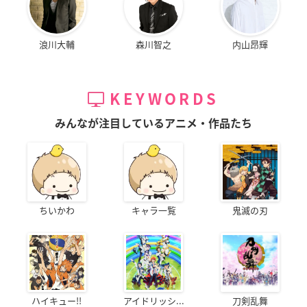
浪川大輔
森川智之
内山昂輝
KEYWORDS
みんなが注目しているアニメ・作品たち
ちいかわ
キャラ一覧
鬼滅の刃
ハイキュー!!
アイドリッシ...
刀剣乱舞