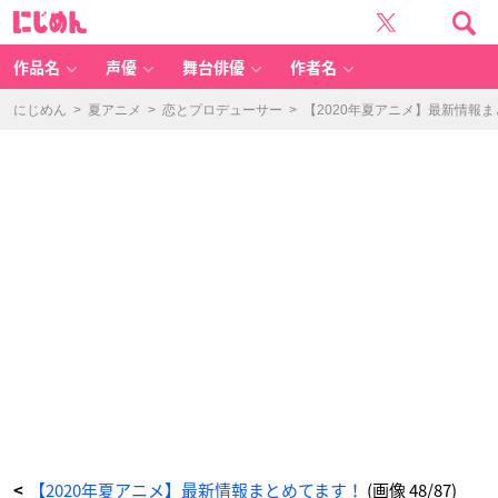
【2
に
0
じ
2
め
0
ん
年
夏
作品名
声優
舞台俳優
作者名
ア
ニ
メ】
最
にじめん
>
夏アニメ
>
恋とプロデューサー
>
【2020年夏アニメ】最新情報
新
情
報
ま
と
め
て
ま
す！
_
4
8
番
目
の
画
像
-
ア
ニ
メ
情
報
サ
イ
ト
に
じ
め
ん
【2020年夏アニメ】最新情報まとめてます！
(画像 48/87)
<