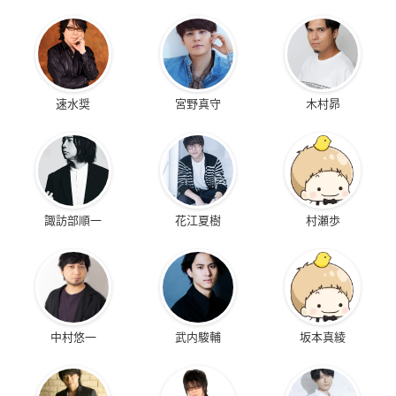
速水奨
宮野真守
木村昴
諏訪部順一
花江夏樹
村瀬歩
中村悠一
武内駿輔
坂本真綾