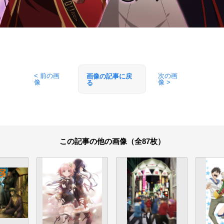
< 前の画
次の画
画像の記事に戻
像
像 >
る
この記事の他の画像（全87枚）