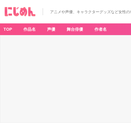
【2
0
2
アニメや声優、キャラクターグッズなど女性の
0
年
夏
ア
ニ
TOP
作品名
声優
舞台俳優
作者名
メ】
最
新
情
報
ま
と
め
て
ま
す！
_
6
3
番
目
の
画
像
-
ア
ニ
メ
情
報
サ
イ
ト
に
じ
め
ん