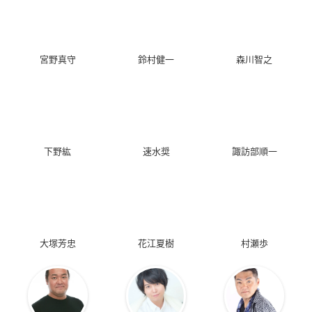
宮野真守
鈴村健一
森川智之
下野紘
速水奨
諏訪部順一
大塚芳忠
花江夏樹
村瀬歩