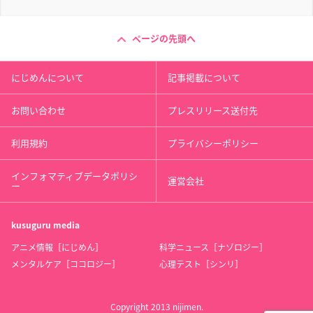
ページの先頭へ
にじめんについて
記事掲載について
お問い合わせ
プレスリリース送付先
利用規約
プライバシーポリシー
インフォマティブデータポリシ
運営会社
ー
kusuguru
media
アニメ情報［にじめん］
科学ニュース［ナゾロジー］
メンタルケア［ココロジー］
心理テスト［シンリ］
Copyright 2013 nijimen.