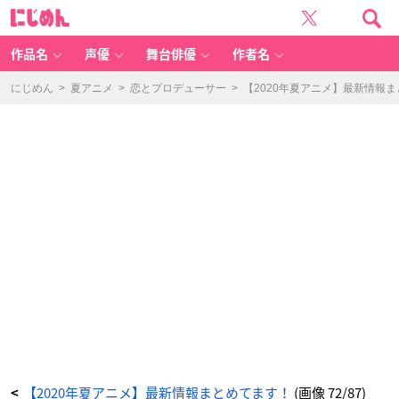
【2
に
0
じ
2
め
0
ん
年
夏
作品名
声優
舞台俳優
作者名
ア
ニ
メ】
最
にじめん
>
夏アニメ
>
恋とプロデューサー
>
【2020年夏アニメ】最新情報
新
情
報
ま
と
め
て
ま
す！
_
7
2
番
目
の
画
像
-
ア
ニ
メ
情
報
サ
イ
ト
に
じ
め
ん
【2020年夏アニメ】最新情報まとめてます！
(画像 72/87)
<