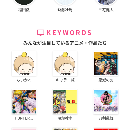
稲田徹
斉藤壮馬
三宅健太
KEYWORDS
みんなが注目しているアニメ・作品たち
ちいかわ
キャラ一覧
鬼滅の刃
HUNTER...
暗殺教室
刀剣乱舞