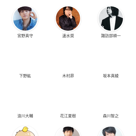
宮野真守
速水奨
諏訪部順一
下野紘
木村昴
坂本真綾
浪川大輔
花江夏樹
森川智之