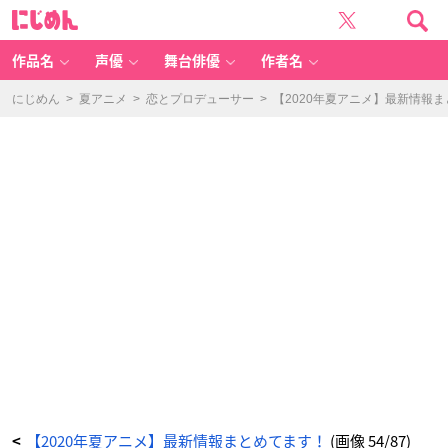
【2
に
0
じ
2
め
0
ん
年
夏
作品名
声優
舞台俳優
作者名
ア
ニ
メ】
最
にじめん
>
夏アニメ
>
恋とプロデューサー
>
【2020年夏アニメ】最新情報
新
情
報
ま
と
め
て
ま
す！
_
5
4
番
目
の
画
像
-
ア
ニ
メ
情
報
サ
イ
ト
に
じ
め
ん
【2020年夏アニメ】最新情報まとめてます！
(画像 54/87)
<