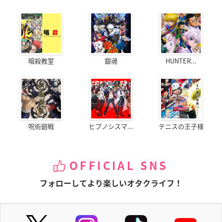
暗殺教室
銀魂
HUNTER...
呪術廻戦
ヒプノシスマ...
テニスの王子様
OFFICIAL SNS
フォローしてより楽しいオタクライフ！