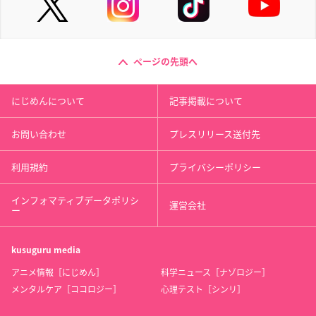
ページの先頭へ
にじめんについて
記事掲載について
お問い合わせ
プレスリリース送付先
利用規約
プライバシーポリシー
インフォマティブデータポリシ
運営会社
ー
kusuguru
media
アニメ情報［にじめん］
科学ニュース［ナゾロジー］
メンタルケア［ココロジー］
心理テスト［シンリ］