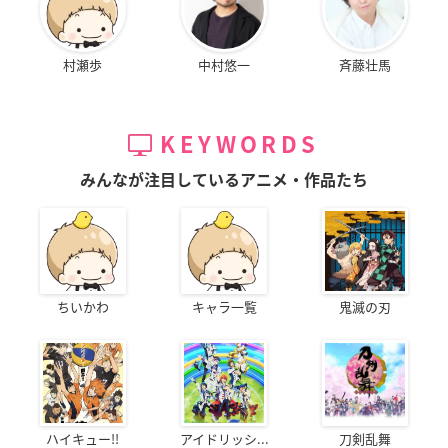
村瀬歩
中村悠一
斉藤壮馬
KEYWORDS
みんなが注目しているアニメ・作品たち
ちいかわ
キャラ一覧
鬼滅の刃
ハイキュー!!
アイドリッシ...
刀剣乱舞