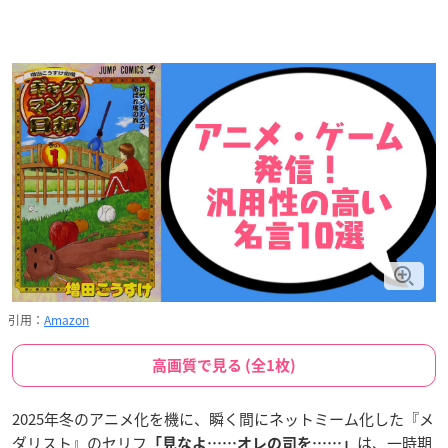
引用：
Amazon
高画質で見る (全1枚)
2025年冬のアニメ化を機に、瞬く間にネットミーム化した『メ
ダリスト』のセリフ
は、一時期
「見なよ……オレの司を……」