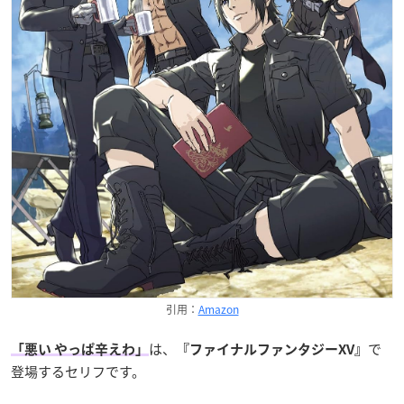
引用：
Amazon
は、
で
「悪い やっぱ辛えわ」
『ファイナルファンタジーXV』
登場するセリフです。