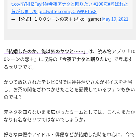
t.co/NYNHZFayfM
#今夜アナタと眠りたい
#100恋
#呼ばれた
気がしました
pic.twitter.com/yCuWKETos8
— 【公式】１００シーンの恋＋ (@koi_game)
May 19, 2021
は、読み物アプリ『10
「結婚したのか、俺以外のヤツと……」
0シーンの恋＋』に収録の
で登場す
『今夜アナタと眠りたい』
るセリフです。
かつて放送されたテレビCMでは神谷浩史さんがボイスを担当
し、お茶の間をざわつかせたことを記憶しているファンも多い
のでは？
元ネタを知らないまま広がったミームとしては、これもまたか
なり有名なセリフではないでしょうか。
好きな声優やアイドル・俳優などが結婚した時を中心に、今で