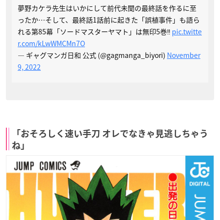
夢野カケラ先生はいかにして前代未聞の最終話を作るに至
ったか…そして、最終話1話前に起きた「誤植事件」も語ら
れる第85幕「ソードマスターヤマト」は無印5巻‼
pic.twitte
r.com/kLwWMCMn7O
— ギャグマンガ日和 公式 (@gagmanga_biyori)
November
9, 2022
「おそろしく速い手刀 オレでなきゃ見逃しちゃう
ね」