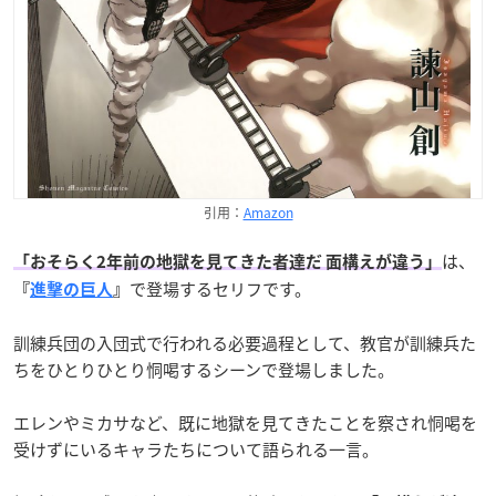
引用：
Amazon
は、
「おそらく2年前の地獄を見てきた者達だ 面構えが違う」
で登場するセリフです。
『
進撃の巨人
』
訓練兵団の入団式で行われる必要過程として、教官が訓練兵た
ちをひとりひとり恫喝するシーンで登場しました。
エレンやミカサなど、既に地獄を見てきたことを察され恫喝を
受けずにいるキャラたちについて語られる一言。