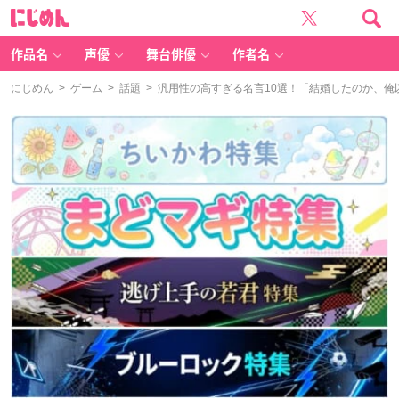
に
じ
め
ん
作品名
声優
舞台俳優
作者名
にじめん
>
ゲーム
>
話題
> 汎用性の高すぎる名言10選！「結婚したのか、