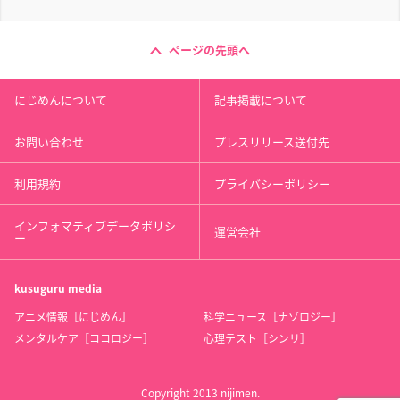
ページの先頭へ
にじめんについて
記事掲載について
お問い合わせ
プレスリリース送付先
利用規約
プライバシーポリシー
インフォマティブデータポリシ
運営会社
ー
kusuguru
media
アニメ情報［にじめん］
科学ニュース［ナゾロジー］
メンタルケア［ココロジー］
心理テスト［シンリ］
Copyright 2013 nijimen.