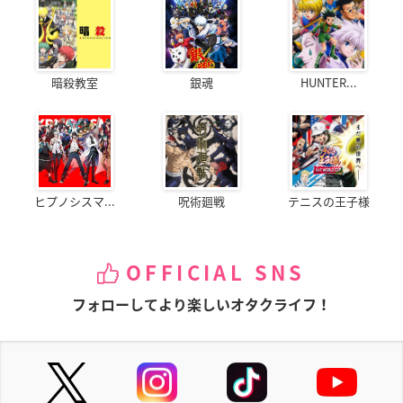
暗殺教室
銀魂
HUNTER...
ヒプノシスマ...
呪術廻戦
テニスの王子様
OFFICIAL SNS
フォローしてより楽しいオタクライフ！