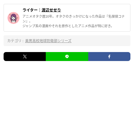
ライター：
渡辺せせり
アニメオタク歴20年。オタクのきっかけになった作品は『名探偵コナ
ン』。
ジャンプ系の漫画やそれを原作としたアニメ作品が特に好き。
カテゴリ :
美男高校地球防衛部シリーズ