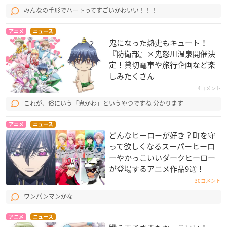
みんなの手形でハートってすごいかわいい！！！
アニメ
ニュース
鬼になった熱史もキュート！
『防衛部』×鬼怒川温泉開催決
定！貸切電車や旅行企画など楽
しみたくさん
4コメント
これが、俗にいう「鬼かわ」というやつですね 分かります
アニメ
ニュース
どんなヒーローが好き？町を守
って欲しくなるスーパーヒーロ
ーやかっこいいダークヒーロー
が登場するアニメ作品9選！
30コメント
ワンパンマンかな
アニメ
ニュース