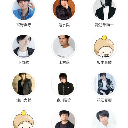
宮野真守
速水奨
諏訪部順一
下野紘
木村昴
坂本真綾
浪川大輔
森川智之
花江夏樹