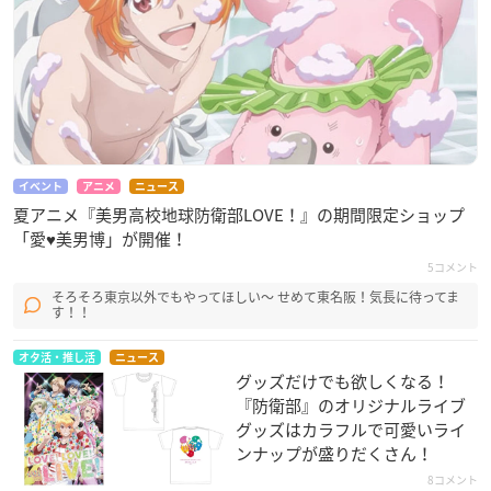
イベント
アニメ
ニュース
夏アニメ『美男高校地球防衛部LOVE！』の期間限定ショップ
「愛♥美男博」が開催！
5コメント
そろそろ東京以外でもやってほしい〜 せめて東名阪！気長に待ってま
す！！
オタ活・推し活
ニュース
グッズだけでも欲しくなる！
『防衛部』のオリジナルライブ
グッズはカラフルで可愛いライ
ンナップが盛りだくさん！
8コメント