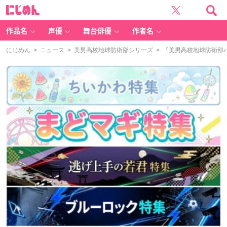
に
じ
め
ん
作品名
声優
舞台俳優
作者名
にじめん
>
ニュース
>
美男高校地球防衛部シリーズ
> 『美男高校地球防衛部ハ