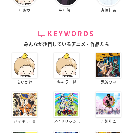
村瀬歩
中村悠一
斉藤壮馬
KEYWORDS
みんなが注目しているアニメ・作品たち
ちいかわ
キャラ一覧
鬼滅の刃
ハイキュー!!
アイドリッシ...
刀剣乱舞