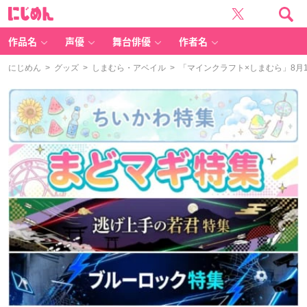
に
じ
め
ん
作品名
声優
舞台俳優
作者名
にじめん
>
グッズ
>
しまむら・アベイル
> 「マインクラフト×しまむら」8