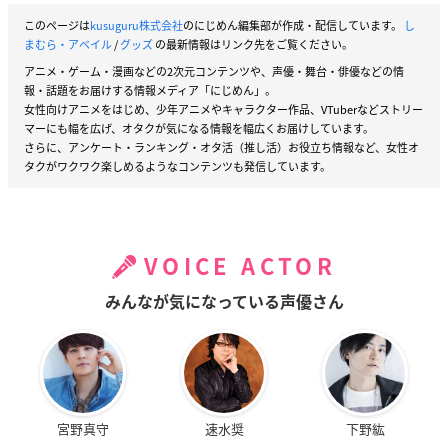
このページは
kusuguru株式会社
のにじめん編集部が作成・配信しています。
し
まむら・アベイル
/
グッズ
の最新情報はリンク先をご覧ください。
アニメ・ゲーム・漫画などの2次元コンテンツや、声優・舞台・俳優などの情
報・話題をお届けする情報メディア「にじめん」。
女性向けアニメをはじめ、少年アニメやキャラクター作品、VTuberなどストリー
マーにも幅を広げ、オタクが気になる情報を幅広くお届けしています。
さらに、アンケート・ランキング・オタ活（推し活）お役立ち情報など、女性オ
タクがワクワク楽しめるようなコンテンツも発信しています。
VOICE ACTOR
みんなが気になっている声優さん
宮野真守
速水奨
下野紘