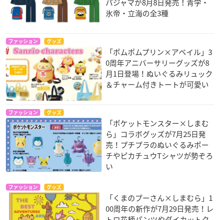
パジャマが8月8日発売！青学・
氷帝・立海の全3種
ファッション
グッズ
「ポムポムプリン×アベイル」3
0周年アニバーサリーグッズが8
月1日登場！ぬいぐるみリュック
＆チャーム付きトートが可愛い
ファッション
グッズ
「ポケットモンスター×しまむ
ら」コラボグッズが7月25日発
売！プチプラのぬいぐるみポー
チやピカチュウTシャツが勢ぞろ
い
ファッション
グッズ
「くまのプーさん×しまむら」1
00周年の新作が7月29日発売！レ
トロ花柄パンツやダイカットク