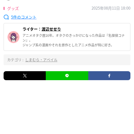
2025年08月11日 18:00
グッズ
5
ライター：
渡辺せせり
アニメオタク歴20年。オタクのきっかけになった作品は『名探偵コナ
ン』。
ジャンプ系の漫画やそれを原作としたアニメ作品が特に好き。
カテゴリ :
しまむら・アベイル