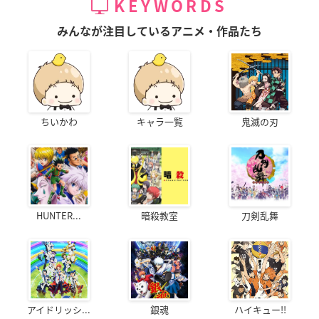
KEYWORDS
みんなが注目しているアニメ・作品たち
ちいかわ
キャラ一覧
鬼滅の刃
HUNTER...
暗殺教室
刀剣乱舞
アイドリッシ...
銀魂
ハイキュー!!