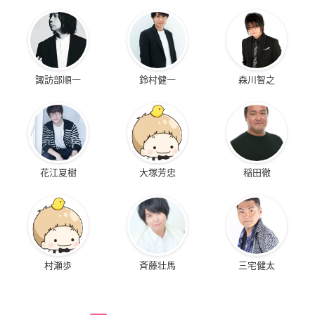
諏訪部順一
鈴村健一
森川智之
花江夏樹
大塚芳忠
稲田徹
村瀬歩
斉藤壮馬
三宅健太