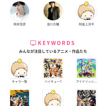
岡本信彦
浪川大輔
阿座上洋平
KEYWORDS
みんなが注目しているアニメ・作品たち
キャラ一覧
ハイキュー!!
アイドリッシ...