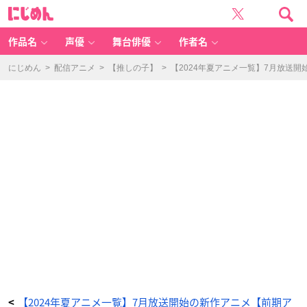
T
に
V
じ
ア
め
ニ
ん
メ
「キ
作品名
声優
舞台俳優
作者名
ン
肉
マ
ン
にじめん
>
配信アニメ
>
【推しの子】
>
【2024年夏アニメ一覧】7月放送
完
璧
超
人
始
祖
編」
キ
ー
ビ
ジ
ュ
ア
ル
-
ア
ニ
メ
情
報
サ
イ
ト
に
じ
め
ん
【2024年夏アニメ一覧】7月放送開始の新作アニメ【前期ア
<