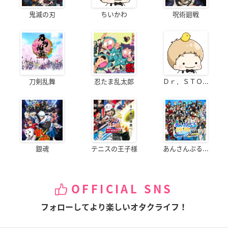
鬼滅の刃
ちいかわ
呪術廻戦
刀剣乱舞
忍たま乱太郎
Ｄｒ．ＳＴＯ...
銀魂
テニスの王子様
あんさんぶる...
OFFICIAL SNS
フォローしてより楽しいオタクライフ！