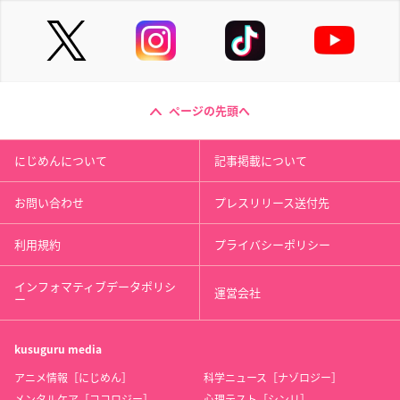
ページの先頭へ
にじめんについて
記事掲載について
お問い合わせ
プレスリリース送付先
利用規約
プライバシーポリシー
インフォマティブデータポリシ
運営会社
ー
kusuguru
media
アニメ情報［にじめん］
科学ニュース［ナゾロジー］
メンタルケア［ココロジー］
心理テスト［シンリ］