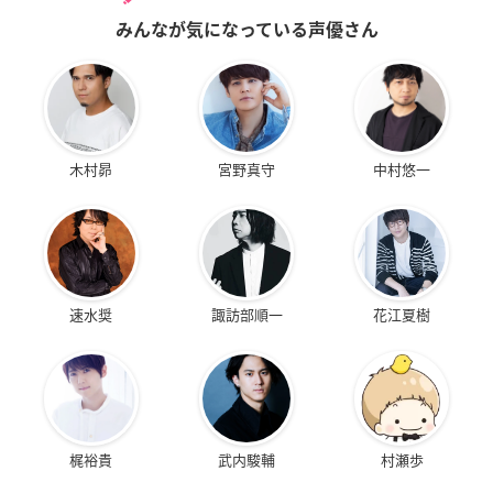
みんなが気になっている声優さん
木村昴
宮野真守
中村悠一
速水奨
諏訪部順一
花江夏樹
梶裕貴
武内駿輔
村瀬歩