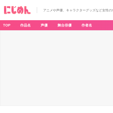
疑
似
ハ
アニメや声優、キャラクターグッズなど女性の
ー
レ
ム
-
ア
TOP
作品名
声優
舞台俳優
作者名
ニ
メ
情
報
サ
イ
ト
に
じ
め
ん