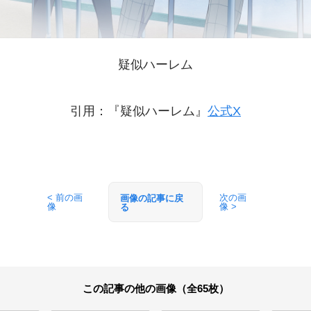
疑似ハーレム
引用：『疑似ハーレム』
公式X
< 前の画
次の画
画像の記事に戻
像
像 >
る
この記事の他の画像（全65枚）