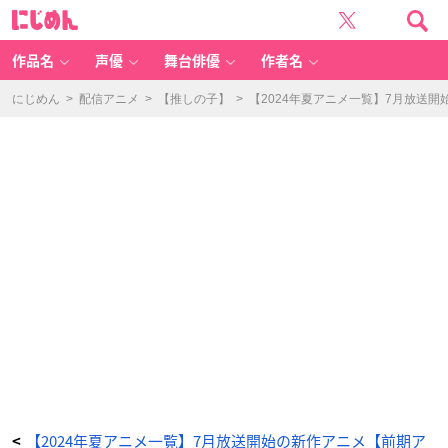
こ
に
ね
じ
こ
め
の
ん
チ
ー
作品名
声優
舞台俳優
作者名
ポ
ン
ポ
ン
にじめん
>
配信アニメ
>
【推しの子】
>
【2024年夏アニメ一覧】7月放送
ら
ー
夏
休
み
-
ア
ニ
メ
情
報
サ
イ
ト
に
じ
め
ん
【2024年夏アニメ一覧】7月放送開始の新作アニメ【前期ア
<