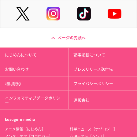
ページの先頭へ
にじめんについて
記事掲載について
お問い合わせ
プレスリリース送付先
利用規約
プライバシーポリシー
インフォマティブデータポリシ
運営会社
ー
kusuguru
media
アニメ情報［にじめん］
科学ニュース［ナゾロジー］
メンタルケア［ココロジー］
心理テスト［シンリ］