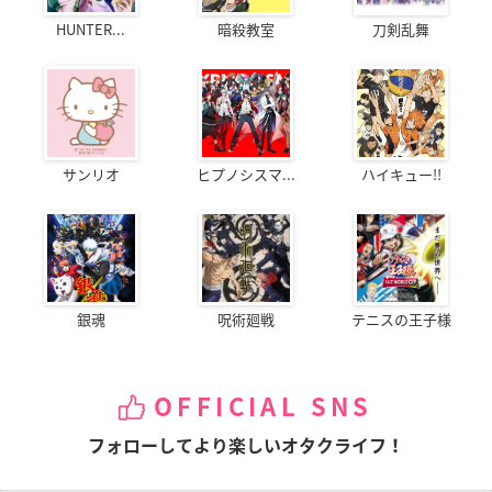
HUNTER...
暗殺教室
刀剣乱舞
サンリオ
ヒプノシスマ...
ハイキュー!!
銀魂
呪術廻戦
テニスの王子様
OFFICIAL SNS
フォローしてより楽しいオタクライフ！