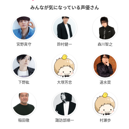
みんなが気になっている声優さん
宮野真守
鈴村健一
森川智之
下野紘
大塚芳忠
速水奨
稲田徹
諏訪部順一
村瀬歩