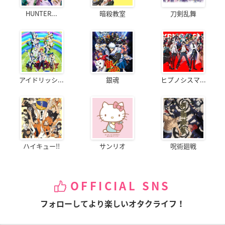
HUNTER...
暗殺教室
刀剣乱舞
アイドリッシ...
銀魂
ヒプノシスマ...
ハイキュー!!
サンリオ
呪術廻戦
OFFICIAL SNS
フォローしてより楽しいオタクライフ！