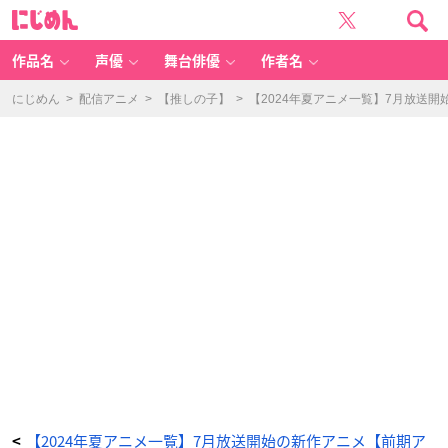
T
に
V
じ
ア
め
ニ
ん
メ
「【推
作品名
声優
舞台俳優
作者名
し
の
子】
第
にじめん
>
配信アニメ
>
【推しの子】
>
【2024年夏アニメ一覧】7月放送
2
期」
キ
ー
ビ
ジ
ュ
ア
ル
-
ア
ニ
メ
情
報
サ
イ
ト
に
じ
め
ん
【2024年夏アニメ一覧】7月放送開始の新作アニメ【前期ア
<