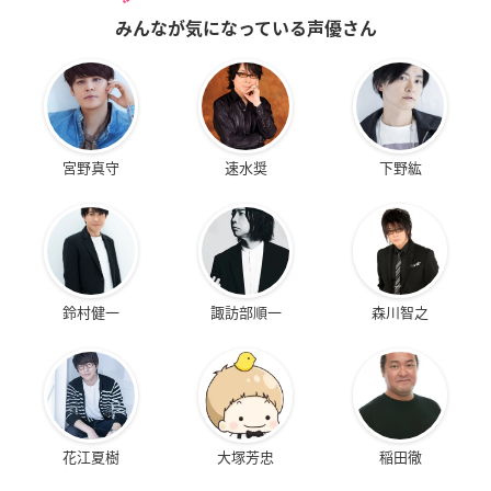
みんなが気になっている声優さん
宮野真守
速水奨
下野紘
鈴村健一
諏訪部順一
森川智之
花江夏樹
大塚芳忠
稲田徹