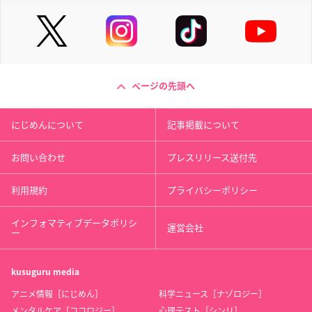
ページの先頭へ
にじめんについて
記事掲載について
お問い合わせ
プレスリリース送付先
利用規約
プライバシーポリシー
インフォマティブデータポリシ
運営会社
ー
kusuguru
media
アニメ情報［にじめん］
科学ニュース［ナゾロジー］
メンタルケア［ココロジー］
心理テスト［シンリ］