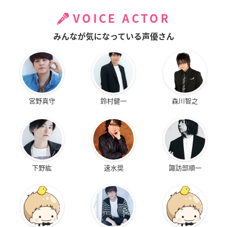
VOICE ACTOR
みんなが気になっている声優さん
宮野真守
鈴村健一
森川智之
下野紘
速水奨
諏訪部順一