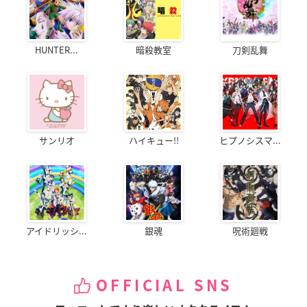
HUNTER...
暗殺教室
刀剣乱舞
サンリオ
ハイキュー!!
ヒプノシスマ...
アイドリッシ...
銀魂
呪術廻戦
OFFICIAL SNS