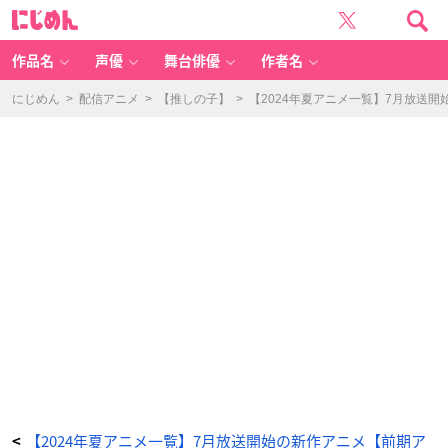
T
に
V
じ
ア
め
ニ
ん
メ
「か
作品名
声優
舞台俳優
作者名
つ
て
魔
法
にじめん
>
配信アニメ
>
【推しの子】
>
【2024年夏アニメ一覧】7月放送
少
女
と
悪
は
敵
対
し
て
い
た。」
キ
ー
ビ
ジ
ュ
ア
ル
-
ア
ニ
メ
情
報
サ
イ
ト
に
じ
め
ん
【2024年夏アニメ一覧】7月放送開始の新作アニメ【前期ア
<