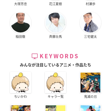
大塚芳忠
花江夏樹
村瀬歩
稲田徹
斉藤壮馬
三宅健太
KEYWORDS
みんなが注目しているアニメ・作品たち
ちいかわ
キャラ一覧
鬼滅の刃