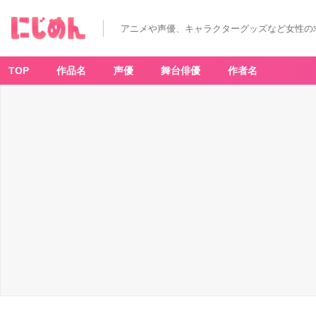
T
V
ア
アニメや声優、キャラクターグッズなど女性の
ニ
メ
「モ
ブ
か
TOP
作品名
声優
舞台俳優
作者名
ら
始
ま
る
探
索
英
雄
譚」
キ
ー
ビ
ジ
ュ
ア
ル
-
ア
ニ
メ
情
報
サ
イ
ト
に
じ
め
ん