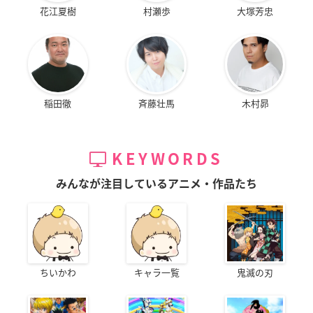
花江夏樹
村瀬歩
大塚芳忠
稲田徹
斉藤壮馬
木村昴
KEYWORDS
みんなが注目しているアニメ・作品たち
ちいかわ
キャラ一覧
鬼滅の刃