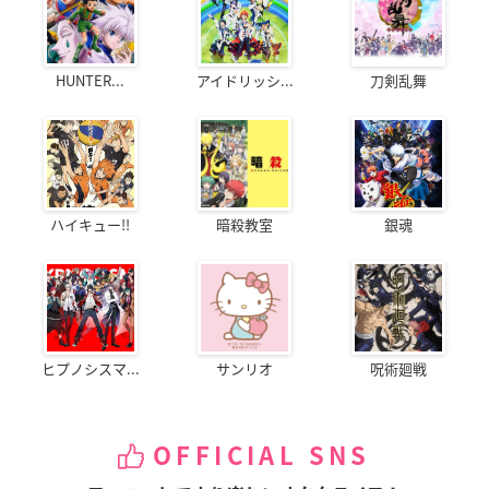
HUNTER...
アイドリッシ...
刀剣乱舞
ハイキュー!!
暗殺教室
銀魂
ヒプノシスマ...
サンリオ
呪術廻戦
OFFICIAL SNS