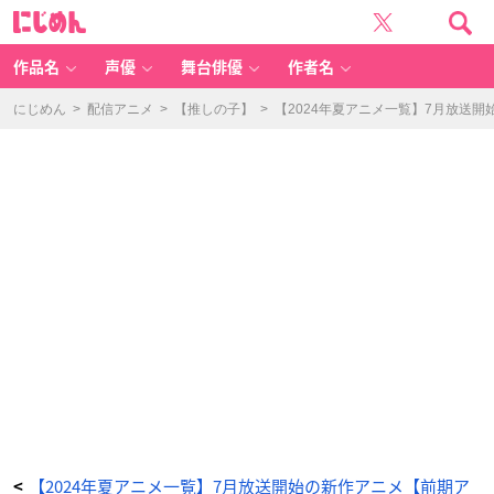
T
に
V
じ
ア
め
ニ
ん
メ
「新
作品名
声優
舞台俳優
作者名
米
オ
ッ
サ
にじめん
>
配信アニメ
>
【推しの子】
>
【2024年夏アニメ一覧】7月放送
ン
冒
険
者、
最
強
パ
ー
テ
ィ
に
死
ぬ
ほ
ど
鍛
え
ら
れ
て
無
敵
に
な
る。」
キ
ー
ビ
ジ
ュ
ア
ル
-
ア
【2024年夏アニメ一覧】7月放送開始の新作アニメ【前期ア
<
ニ