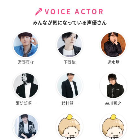
VOICE ACTOR
みんなが気になっている声優さん
宮野真守
下野紘
速水奨
諏訪部順一
鈴村健一
森川智之