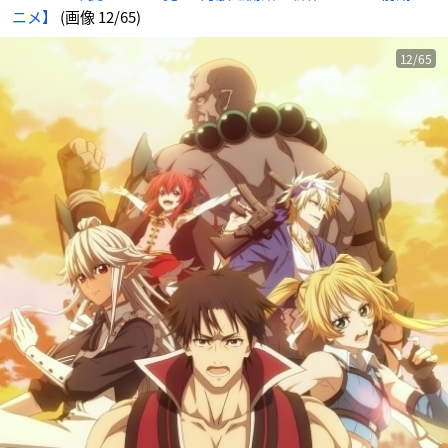
メ
ニメ】
(画像 12/65)
情
報
サ
イ
ト
12/65
に
じ
め
ん