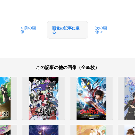
< 前の画
次の画
画像の記事に戻
像
像 >
る
この記事の他の画像（全65枚）