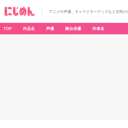
T
V
ア
アニメや声優、キャラクターグッズなど女性の
ニ
メ
「女
神
の
TOP
作品名
声優
舞台俳優
作者名
カ
フ
ェ
テ
ラ
ス
第
2
期」
キ
ー
ビ
ジ
ュ
ア
ル
-
ア
ニ
メ
情
報
サ
イ
ト
に
じ
め
ん