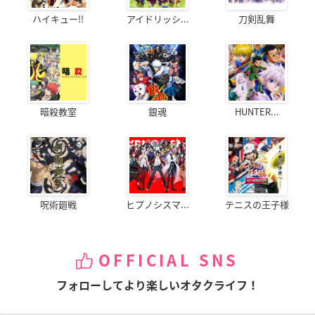
ハイキュー!!
アイドリッシ...
刀剣乱舞
暗殺教室
銀魂
HUNTER...
呪術廻戦
ヒプノシスマ...
テニスの王子様
OFFICIAL SNS
フォローしてより楽しいオタクライフ！