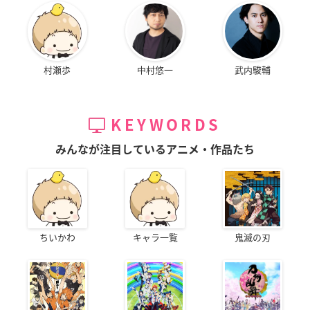
村瀬歩
中村悠一
武内駿輔
KEYWORDS
みんなが注目しているアニメ・作品たち
ちいかわ
キャラ一覧
鬼滅の刃