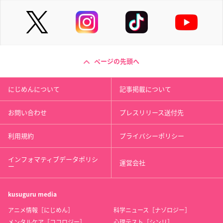
ページの先頭へ
にじめんについて
記事掲載について
お問い合わせ
プレスリリース送付先
利用規約
プライバシーポリシー
インフォマティブデータポリシ
運営会社
ー
kusuguru
media
アニメ情報［にじめん］
科学ニュース［ナゾロジー］
メンタルケア［ココロジー］
心理テスト［シンリ］