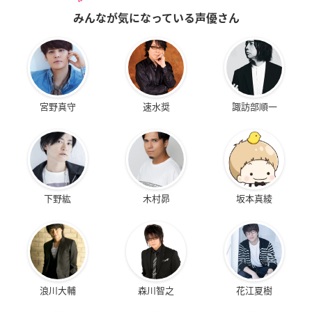
みんなが気になっている声優さん
宮野真守
速水奨
諏訪部順一
下野紘
木村昴
坂本真綾
浪川大輔
森川智之
花江夏樹