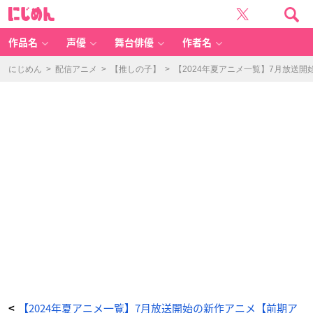
T
に
V
じ
ア
め
ニ
ん
メ
「小
作品名
声優
舞台俳優
作者名
市
民
シ
リ
にじめん
>
配信アニメ
>
【推しの子】
>
【2024年夏アニメ一覧】7月放送
ー
ズ」
キ
ー
ビ
ジ
ュ
ア
ル
-
ア
ニ
メ
情
報
サ
イ
ト
に
じ
め
ん
【2024年夏アニメ一覧】7月放送開始の新作アニメ【前期ア
<