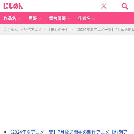
T
に
V
じ
ア
め
ニ
ん
メ
「F
作品名
声優
舞台俳優
作者名
AI
R
Y
T
にじめん
>
配信アニメ
>
【推しの子】
>
【2024年夏アニメ一覧】7月放送
AI
L
1
0
0
年
ク
エ
ス
ト」
キ
ー
ビ
ジ
ュ
ア
ル
-
ア
ニ
メ
情
報
サ
イ
ト
に
じ
め
ん
【2024年夏アニメ一覧】7月放送開始の新作アニメ【前期ア
<