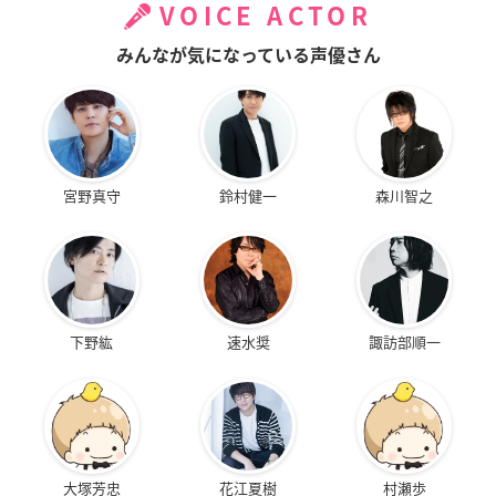
VOICE ACTOR
みんなが気になっている声優さん
宮野真守
鈴村健一
森川智之
下野紘
速水奨
諏訪部順一
大塚芳忠
花江夏樹
村瀬歩