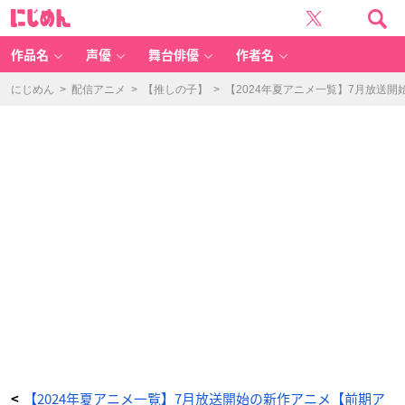
T
に
V
じ
ア
め
ニ
ん
メ
「ダ
作品名
声優
舞台俳優
作者名
ン
ジ
ョ
ン
にじめん
>
配信アニメ
>
【推しの子】
>
【2024年夏アニメ一覧】7月放送
の
中
の
ひ
と」
キ
ー
ビ
ジ
ュ
ア
ル
-
ア
ニ
メ
情
報
サ
イ
ト
に
じ
め
ん
【2024年夏アニメ一覧】7月放送開始の新作アニメ【前期ア
<