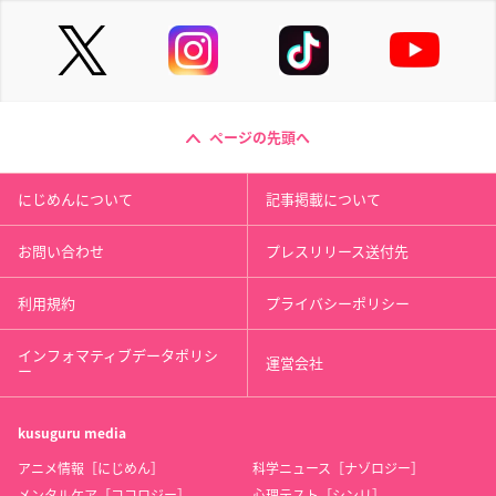
ページの先頭へ
にじめんについて
記事掲載について
お問い合わせ
プレスリリース送付先
利用規約
プライバシーポリシー
インフォマティブデータポリシ
運営会社
ー
kusuguru
media
アニメ情報［にじめん］
科学ニュース［ナゾロジー］
メンタルケア［ココロジー］
心理テスト［シンリ］