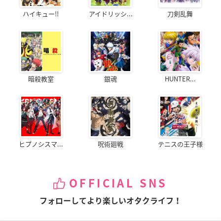
ハイキュー!!
アイドリッシ...
刀剣乱舞
暗殺教室
銀魂
HUNTER...
ヒプノシスマ...
呪術廻戦
テニスの王子様
OFFICIAL SNS
フォローしてより楽しいオタクライフ！