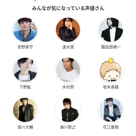
みんなが気になっている声優さん
宮野真守
速水奨
諏訪部順一
下野紘
木村昴
坂本真綾
浪川大輔
森川智之
花江夏樹