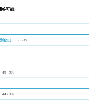
回答可能）
紀（殺無生）
60
4%
49
3%
44
3%