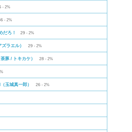
6
2%
36
2%
めだろ！
29
2%
アズラエル）
29
2%
、茶豚 / トキカケ）
28
2%
2%
III（玉城真一郎）
26
2%