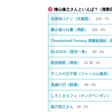
檜山修之さんといえば？（複数
名探偵コナン（京極真）
109
7%
幽☆遊☆白書（飛影）
105
6%
Thunderbolt Fantasy 東離劍遊
BLEACH（斑目一角）
60
4%
呪術廻戦（壊相）
51
票
3%
テニスの王子様（ジャッカル桑原）
鬼滅の刃（鎹鴉）
48
3%
しろくまカフェ（キングペンギン）
森川智之さん
38
2%