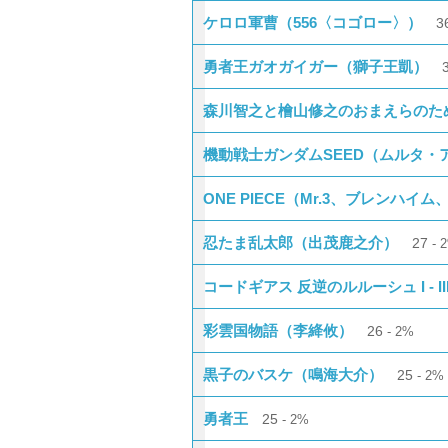
ケロロ軍曹（556〈コゴロー〉）
3
勇者王ガオガイガー（獅子王凱）
森川智之と檜山修之のおまえらのた
機動戦士ガンダムSEED（ムルタ・
ONE PIECE（Mr.3、ブレンハイム
忍たま乱太郎（出茂鹿之介）
27
コードギアス 反逆のルルーシュ I - 
彩雲国物語（李絳攸）
26
2%
黒子のバスケ（鳴海大介）
25
2%
勇者王
25
2%