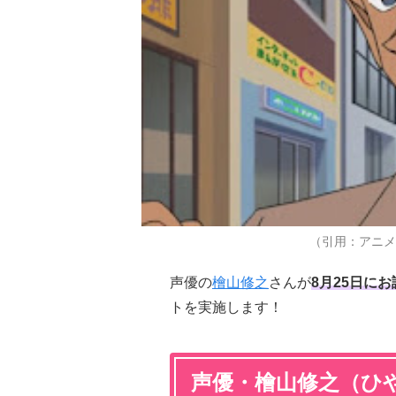
（引用：アニメ
声優の
檜山修之
さんが
8月25日に
トを実施します！
声優・檜山修之（ひ