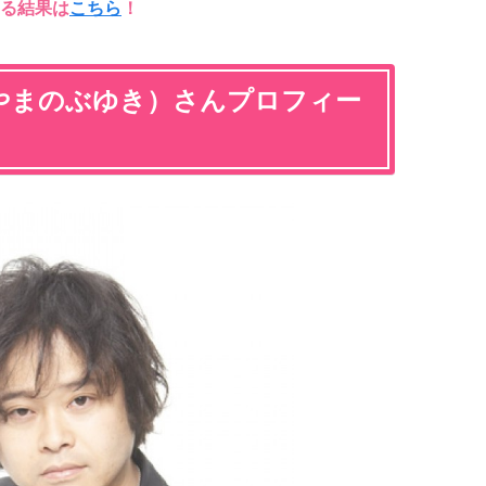
る結果は
こちら
！
やまのぶゆき）さんプロフィー