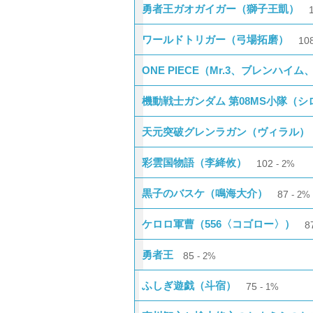
勇者王ガオガイガー（獅子王凱）
ワールドトリガー（弓場拓磨）
10
ONE PIECE（Mr.3、ブレンハイム
機動戦士ガンダム 第08MS小隊（
天元突破グレンラガン（ヴィラル）
彩雲国物語（李絳攸）
102
2%
黒子のバスケ（鳴海大介）
87
2%
ケロロ軍曹（556〈コゴロー〉）
8
勇者王
85
2%
ふしぎ遊戯（斗宿）
75
1%