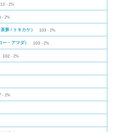
112
2%
8
2%
、茶豚 / トキカケ）
103
2%
シロー・アマダ）
103
2%
102
2%
7
2%