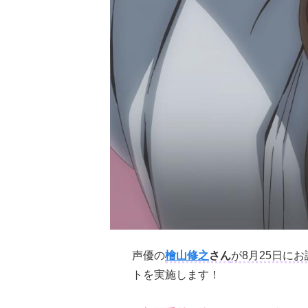
声優の
檜山修之
さん
が8月25日に
トを実施します！