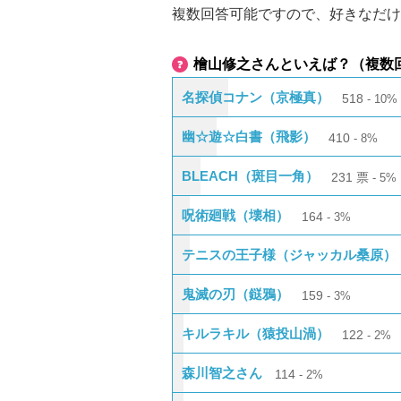
複数回答可能ですので、好きなだけ
檜山修之さんといえば？（複数
名探偵コナン（京極真）
518
10%
幽☆遊☆白書（飛影）
410
8%
BLEACH（斑目一角）
231
票
5%
呪術廻戦（壊相）
164
3%
テニスの王子様（ジャッカル桑原）
鬼滅の刃（鎹鴉）
159
3%
キルラキル（猿投山渦）
122
2%
森川智之さん
114
2%